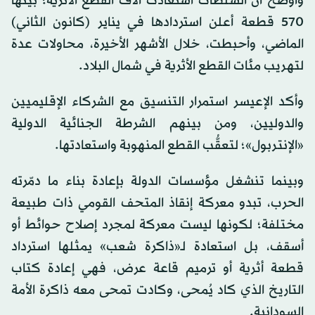
وأوضح أن السلطات استعادت آلاف القطع الأثرية؛ بينها
570 قطعة أعلن استردادها في يناير (كانون الثاني)
الماضي، وأحبطت، خلال الأشهر الأخيرة، محاولات عدة
لتهريب مئات القطع الأثرية في شمال البلاد.
وأكد الإعيسر استمرار التنسيق مع الشركاء الإقليميين
والدوليين، ومن بينهم الشرطة الجنائية الدولية
«الإنتربول»؛ لتعقُّب القطع المنهوبة واستعادتها.
وبينما تنشغل مؤسسات الدولة بإعادة بناء ما دمّرته
الحرب، تبدو معركة إنقاذ المتحف القومي ذات طبيعة
مختلفة؛ لكونها ليست معركة لمجرد إصلاح حوائط أو
أسقف، بل استعادة لـ«ذاكرة شعب» يمثلها استرداد
قطعة أثرية أو ترميم قاعة عرض، فهي إعادة كتاب
التاريخ الذي كاد يُمحى، وكادت تمحى معه ذاكرة الأمة
السودانية.