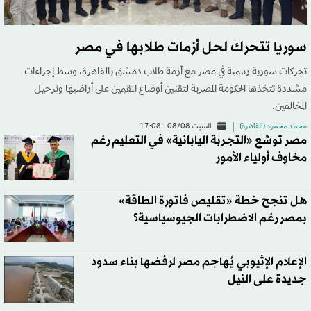
سوريا تتحرك لحل أزمات طلابها في مصر
تحركات سورية رسمية في مصر مع أزمة طلاب دمشق بالقاهرة، وسط إجراءات
مشددة تتخذها الحكومة المصرية لتقنين أوضاع المقيمين على أراضيها وترحيل
المخالفين.
محمد محمود (القاهرة)
السبت 08/08 - 17:08
مصر توسِّع «التجربة اليابانية» في التعليم رغم
مخاوف أولياء الأمور
هل تنجح خطة «تقليص فاتورة الطاقة»
بمصر رغم الاضطرابات الجيوسياسية؟
الإعلام الإثيوبي يُهاجم مصر لرفضها بناء سدود
جديدة على النيل