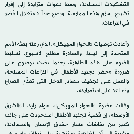
التشكيلات المسلحة، وسط دعوات متزايدة إلى إقرار
تشريع يجرّم هذه الممارسة، ويضع حداً لاستغلال القُصّر
في النزاعات.
وأعادت توصيات «الحوار المهيكل»، الذي رعته بعثة الأمم
المتحدة إلى ليبيا، والصادرة مطلع الأسبوع، تسليط
الضوء على هذه الظاهرة، بعدما نصّت بوضوح على
ضرورة «حظر تجنيد الأطفال في النزاعات المسلحة،
والعمل على تجفيف مصادر الدخل التي تغذّي الصراع
وتساعد على استمراره».
وقالت عضوة «الحوار المهيكل»، حواء زايد، لـ«الشرق
الأوسط»، إن قضية تجنيد الأطفال استحوذت على جانب
كبير من نقاشات مسار حقوق الإنسان والمصالحة،
مشيرة إلى أن الظاهرة «منتشرة على نطاق واسع في