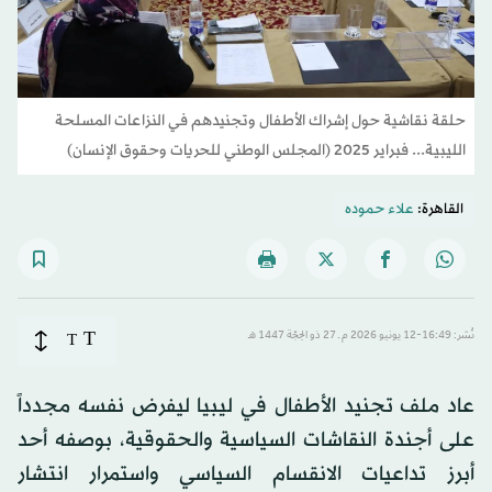
حلقة نقاشية حول إشراك الأطفال وتجنيدهم في النزاعات المسلحة
الليبية... فبراير 2025 (المجلس الوطني للحريات وحقوق الإنسان)
القاهرة:
علاء حموده
T
نُشر: 16:49-12 يونيو 2026 م ـ 27 ذو الحِجّة 1447 هـ
T
عاد ملف تجنيد الأطفال في ليبيا ليفرض نفسه مجدداً
على أجندة النقاشات السياسية والحقوقية، بوصفه أحد
أبرز تداعيات الانقسام السياسي واستمرار انتشار