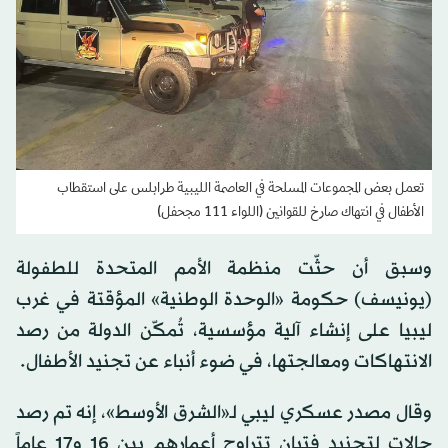
تعمل بعض المجموعات المسلحة في العاصمة الليبية طرابلس على استقطاب
الأطفال في انتهاك صارخ للقوانين (اللواء 111 مجحفل)
وسبق أن حثّت منظمة الأمم المتحدة للطفولة
(يونيسف) حكومة «الوحدة الوطنية» المؤقتة في غرب
ليبيا على إنشاء آلية مؤسسية، تُمكّن الدولة من رصد
الانتهاكات ومعالجتها، في ضوء أنباء عن تجنيد الأطفال.
وقال مصدر عسكري ليبي لـ«الشرق الأوسط»، إنه تم رصد
حالات لتجنيد فتيان تتراوح أعمارهم بين 16 و17 عاماً