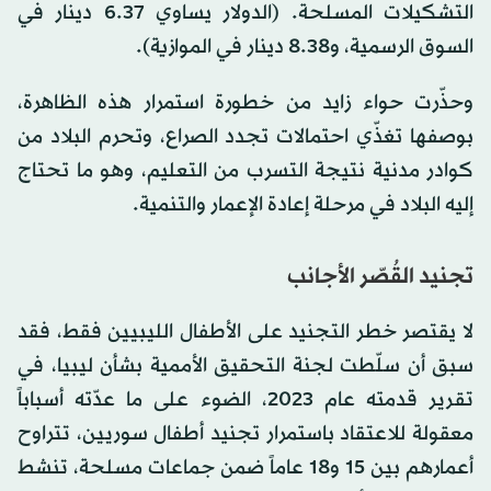
التشكيلات المسلحة. (الدولار يساوي 6.37 دينار في
السوق الرسمية، و8.38 دينار في الموازية).
وحذّرت حواء زايد من خطورة استمرار هذه الظاهرة،
بوصفها تغذّي احتمالات تجدد الصراع، وتحرم البلاد من
كوادر مدنية نتيجة التسرب من التعليم، وهو ما تحتاج
إليه البلاد في مرحلة إعادة الإعمار والتنمية.
تجنيد القُصّر الأجانب
لا يقتصر خطر التجنيد على الأطفال الليبيين فقط، فقد
سبق أن سلّطت لجنة التحقيق الأممية بشأن ليبيا، في
تقرير قدمته عام 2023، الضوء على ما عدّته أسباباً
معقولة للاعتقاد باستمرار تجنيد أطفال سوريين، تتراوح
أعمارهم بين 15 و18 عاماً ضمن جماعات مسلحة، تنشط