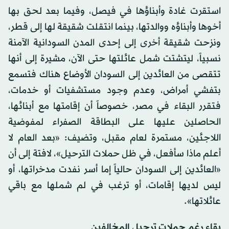
استقرت غادة وأبناؤها في فيصل، وفيما بعد لحق بها
أخوها وأبناؤه ووالدتها، بينما انتقلت شقيقة لها إلى قطر،
ونزحت شقيقة أخرى إلى إحدى المدن السودانية الآمنة
نسبياً، ليتشتت شمل عائلتها حتى الآن، مشيرة إلى أنها
تتقصى من العائدين إلى السودان الأوضاع هناك فتسمع
بتفشي أمراض، وعدم وجود مستشفيات أو خدمات،
فتقرر البقاء في مصر، خصوصاً أن إقامتها مع أبنائها،
الحاصلين عليها على البطاقة الصفراء لمفوضية
اللاجئين، مستمرة لعام مقبل، وتضيف: «بعد العام لا
أعلم ماذا سأفعل، في ظل حملات الترحيل»، لافتة إلى أن
«العائدين إلى السودان حالياً إما أسر نفدت مدخراتها، أو
ليس لديها إقامات، أو ترغب في لم شملها مع باقي
عائلاتها».
بقاء رغم حملات ترحيل المخالفين