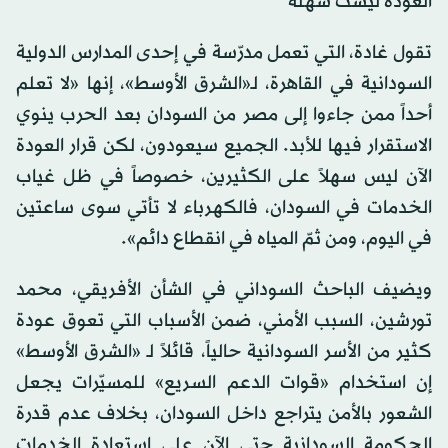
العودة ليست سهلة
تقول غادة، التي تعمل مدرّسة في إحدى المدارس الدولية
السودانية في القاهرة، لـ«الشرق الأوسط»، إنها «لا تعلم
أحداً ممن جاءوا إلى مصر من السودان بعد الحرب ينوي
الاستقرار فيها للأبد. الجميع سيعودون، لكن قرار العودة
الآن ليس سهلاً على الكثيرين، خصوصاً في ظل غياب
الخدمات في السودان، فالكهرباء لا تأتي سوى ساعتين
في اليوم، ومن ثمّ المياه في انقطاع دائم».
ويضيف الباحث السوداني في الشأن الأفريقي، محمد
تورشين، السبب الأمني، ضمن الأسباب التي تعوق عودة
كثير من الأسر السودانية حالياً، قائلاً لـ «الشرق الأوسط»
إن استخدام «قوات الدعم السريع» للمسيّرات يجعل
الشعور بالأمن يتراجع داخل السودان، بخلاف عدم قدرة
الحكومة السودانية حتى الآن على استعادة الخدمات