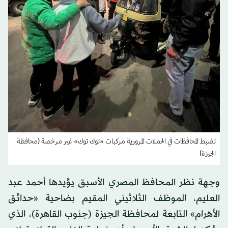
تضبط المحافظات في الحملات المرورية مركبات «توك توك» غير مرخصة (محافظة
الجيزة)
وجهة نظر المحافظ المصري الأسبق يؤيدها أحمد عبد
العليم، الموظف الثلاثيني المقيم بضاحية «حدائق
الأهرام» التابعة لمحافظة الجيزة (جنوب القاهرة)، الذي