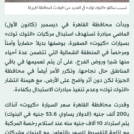
تسبب سائقو «التوك توك» في العديد من الحوادث (محافظة الجيزة)
وبدأت محافظة القاهرة في ديسمبر (كانون الأول)
الماضي مبادرة تستهدف استبدال مركبات «التوك توك»
بسيارات «كيوت» الصغيرة، بوصفها بديلاً حضارياً وآمناً
ومرخصاً في المنطقة الشمالية التي تتضمن عدة أحياء
منها شبرا وروض الفرج، على أن يتم تعميمها في باقي
المناطق حال نجاحها، وتكرر الأمر أيضاً في محافظة
الجيزة لكن دون أثر واضح على الأرض، مع هيمنة انتشار
«التوك توك» وعدم تنفيذ مبادرات الاستبدال بكفاءة.
وقدرت محافظة القاهرة سعر السيارة «كيوت» آنذاك
بـ200 ألف جنيه (الدولار يساوي 53.6 جنيه في البنوك)
يتم استرداد 10 آلاف جنيه منه عند استلام رخصة المركبة
مع إتاحة التقسيط للسعر بالتعاون مع البنوك وشركات