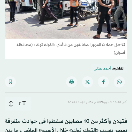
تلاحق حملات المرور المخالفين من قائدي «التوك توك» (محافظة
أسوان)
القاهرة:
أحمد عدلي
T
نُشر: 15:48-9 مايو 2026 م ـ 23 ذو القِعدة 1447 هـ
T
قتيلان وأكثر من 10 مصابين سقطوا في حوادث متفرقة
بمصر بسبب «التوك توك» خلال الأسبوع الماضي، ما بين