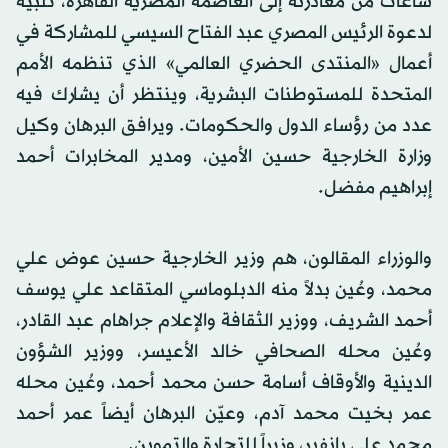
ساعات من مغادرته إلى العاصمة المصرية القاهرة، تلبية
لدعوة الرئيس المصري عبد الفتاح السيسي للمشاركة في
أعمال «المنتدى الحضري العالمي» الذي تنظمه الأمم
المتحدة للمستوطنات البشرية، وينتظر أن يشارك فيه
عدد من رؤساء الدول والحكومات. ويرافق البرهان وكيل
وزارة الخارجية حسين الأمين، ومدير المخابرات أحمد
إبراهيم مفضل.
والوزراء المقالون، هم وزير الخارجية حسين عوض علي
محمد، وعُين بدلاً منه الدبلوماسي المتقاعد علي يوسف
أحمد الشريف، ووزير الثقافة والإعلام جراهام عبد القادر،
وعُين محله الصحافي خالد الأعيسر، ووزير الشؤون
الدينية والأوقاف أسامة حسن محمد أحمد، وعُين محله
عمر بخيت محمد آدم، وعيّن البرهان أيضاً عمر أحمد
محمد علي بانفير، وزيراً للتجارة والتموين.