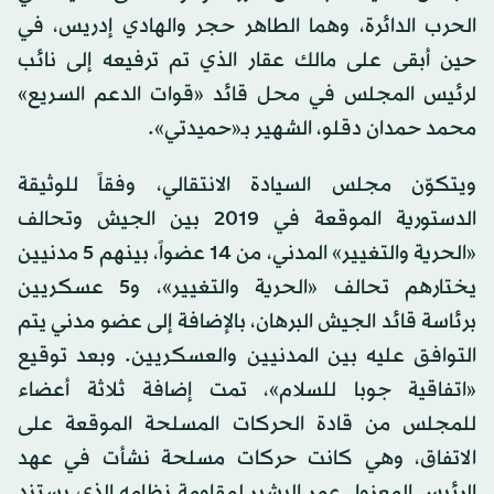
الحرب الدائرة، وهما الطاهر حجر والهادي إدريس، في
حين أبقى على مالك عقار الذي تم ترفيعه إلى نائب
لرئيس المجلس في محل قائد «قوات الدعم السريع»
محمد حمدان دقلو، الشهير بـ«حميدتي».
ويتكوّن مجلس السيادة الانتقالي، وفقاً للوثيقة
الدستورية الموقعة في 2019 بين الجيش وتحالف
«الحرية والتغيير» المدني، من 14 عضواً، بينهم 5 مدنيين
يختارهم تحالف «الحرية والتغيير»، و5 عسكريين
برئاسة قائد الجيش البرهان، بالإضافة إلى عضو مدني يتم
التوافق عليه بين المدنيين والعسكريين. وبعد توقيع
«اتفاقية جوبا للسلام»، تمت إضافة ثلاثة أعضاء
للمجلس من قادة الحركات المسلحة الموقعة على
الاتفاق، وهي كانت حركات مسلحة نشأت في عهد
الرئيس المعزول عمر البشير لمقاومة نظامه الذي يستند