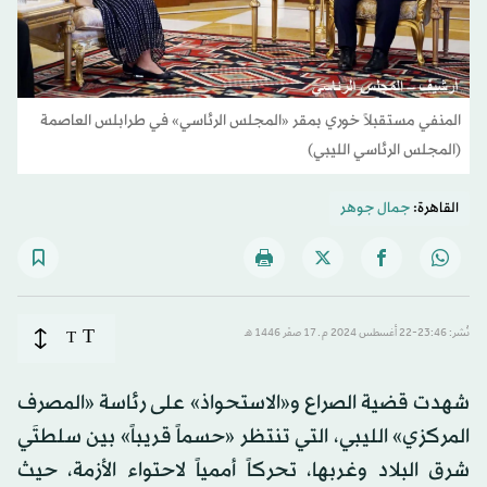
المنفي مستقبلاً خوري بمقر «المجلس الرئاسي» في طرابلس العاصمة
(المجلس الرئاسي الليبي)
القاهرة:
جمال جوهر
T
نُشر: 23:46-22 أغسطس 2024 م ـ 17 صفَر 1446 هـ
T
شهدت قضية الصراع و«الاستحواذ» على رئاسة «المصرف
المركزي» الليبي، التي تنتظر «حسماً قريباً» بين سلطتَي
شرق البلاد وغربها، تحركاً أممياً لاحتواء الأزمة، حيث