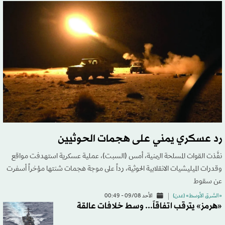
رد عسكري يمني على هجمات الحوثيين
نفَّذت القوات المسلحة اليمنية، أمس (السبت)، عملية عسكرية استهدفت مواقع
وقدرات الميليشيات الانقلابية الحوثية، رداً على موجة هجمات شنتها مؤخراً أسفرت
عن سقوط
«الشرق الأوسط» (عدن)
الأحد 09/08 - 00:49
«هرمز» يترقب اتفاقاً... وسط خلافات عالقة