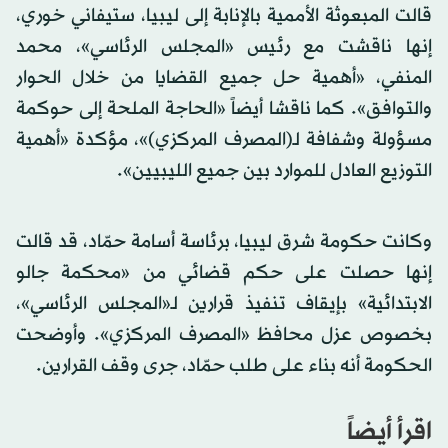
قالت المبعوثة الأممية بالإنابة إلى ليبيا، ستيفاني خوري،
إنها ناقشت مع رئيس «المجلس الرئاسي»، محمد
المنفي، «أهمية حل جميع القضايا من خلال الحوار
والتوافق». كما ناقشا أيضاً «الحاجة الملحة إلى حوكمة
مسؤولة وشفافة لـ(المصرف المركزي)»، مؤكدة «أهمية
التوزيع العادل للموارد بين جميع الليبيين».
وكانت حكومة شرق ليبيا، برئاسة أسامة حمّاد، قد قالت
إنها حصلت على حكم قضائي من «محكمة جالو
الابتدائية» بإيقاف تنفيذ قرارين لـ«المجلس الرئاسي»،
بخصوص عزل محافظ «المصرف المركزي». وأوضحت
الحكومة أنه بناء على طلب حمّاد، جرى وقف القرارين.
اقرأ أيضاً