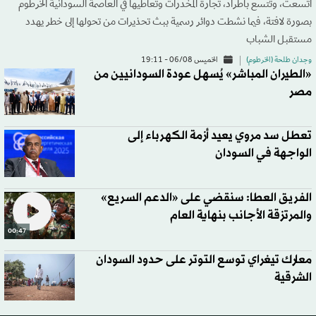
اتسعت، وتتسع باطراد، تجارة المخدرات وتعاطيها في العاصمة السودانية الخرطوم
بصورة لافتة، فيما نشطت دوائر رسمية ببث تحذيرات من تحولها إلى خطر يهدد
مستقبل الشباب
وجدان طلحة (الخرطوم)
الخميس 06/08 - 19:11
«الطيران المباشر» يُسهل عودة السودانيين من
مصر
تعطل سد مروي يعيد أزمة الكهرباء إلى
الواجهة في السودان
الفريق العطا: سنقضي على «الدعم السريع»
والمرتزقة الأجانب بنهاية العام
00:47
معارك تيغراي توسع التوتر على حدود السودان
الشرقية