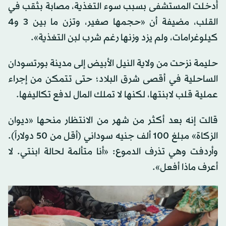
أُدخلت المستشفى بسبب سوء التغذية، مصابة بثقب في
القلب، مضيفة أن «حجمها صغير، وتزن ما بين 3 و4
كيلوغرامات، ولم يزد وزنها رغم شرب لبن التغذية».
حليمة نزحت من ولاية النيل الأبيض إلى مدينة بورتسودان
الساحلية في أقصى شرق البلاد؛ حتى تتمكن من إجراء
عملية قلب لابنتها، لكنها لا تملك المال لدفع تكاليفها.
قالت إنه بعد أكثر من شهر من الانتظار منحها «ديوان
الزكاة» مبلغ 100 ألف جنيه سوداني (أقل من 50 دولاراً).
وأردفت وهي تذرف الدموع: «أنا متألمة لحالة ابنتي. لا
أعرف ماذا أفعل».