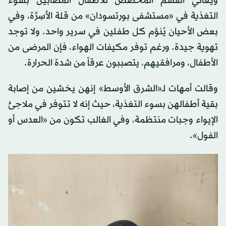
ويعاني القسم المخصص للأطفال المصابين بسوء
التغذية في «مستشفى بورتسودان» من قلة الأَسِرَّة، وفي
بعض الأحيان يُنوَّم كل طفلين في سرير واحد. ولا توجد
تهوية جيدة. ورغم توفر مكيفات الهواء، فإن المرضى من
الأطفال، ومرافقيهم، يتصببون عرقاً من شدة الحرارة.
وقالت أمهات لـ«الشرق الأوسط» إنهن يخشين من إصابة
بقية أطفالهن بسوء التغذية، حيث إنه لا تتوفر في ملاجئ
الإيواء وجبات منتظمة، وفي الغالب تكون من «العدس أو
الفول».