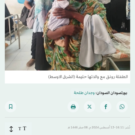
الطفلة رونق مع والدتها حليمة (الشرق الاوسط)
بورتسودان السودان:
وجدان طلحة
T
نُشر: 16:11-13 أغسطس 2024 م ـ 08 صفَر 1446 هـ
T