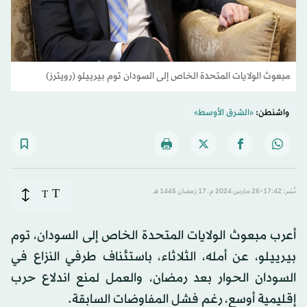
مبعوث الولايات المتحدة الخاص إلى السودان توم بيرييلو (رويترز)
واشنطن:
«الشرق الأوسط»
T
نُشر: 17:42-26 مارس 2024 م ـ 17 رَمضان 1445 هـ
T
أعرب مبعوث الولايات المتحدة الخاص إلى السودان، توم
بيرييلو، عن أمله، الثلاثاء، باستئناف طرفي النزاع في
السودان الحوار بعد رمضان، والعمل لمنع اندلاع حرب
إقليمية أوسع، رغم فشل المفاوضات السابقة.