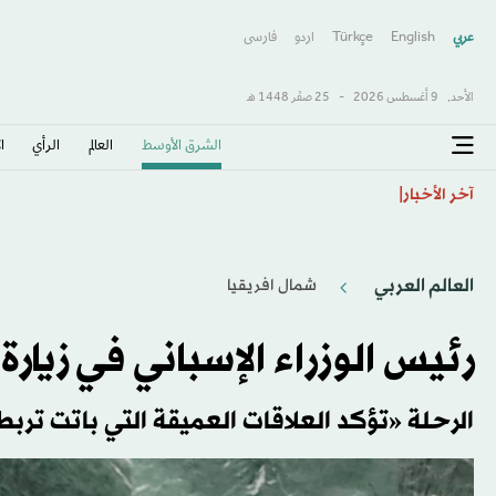
عربي
English
Türkçe
اردو
فارسى
الأحد,
9 أغسطس 2026
-
25 صفَر 1448 هـ
الشرق الأوسط​
العالم
الرأي
ا
ما مخاطر تناول أدوية إنقاص الوزن بعد سن الـ60؟
آخر الأخبار
العالم العربي
شمال افريقيا
رئيس الوزراء الإسباني في زيار
الرحلة «تؤكد العلاقات العميقة التي باتت تربط