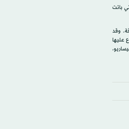
تي باتت
ة. وقد
راء المتنازع عليها
يساريو،