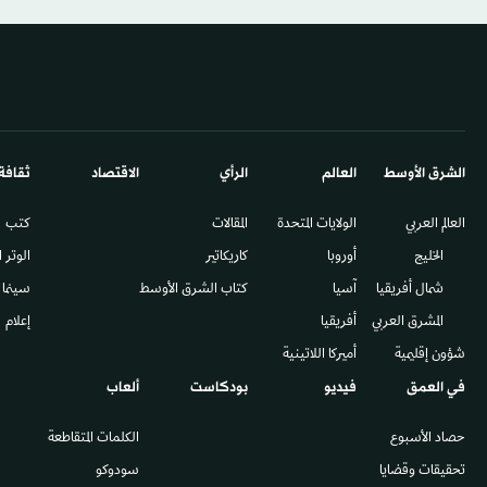
الشرق الأوسط​
العالم
الرأي
الاقتصاد
ثقافة
العالم العربي
الولايات المتحدة
المقالات
كتب
الخليج
أوروبا
كاريكاتير
الوتر 
شمال أفريقيا
آسيا
كتاب الشرق الأوسط
سينما
المشرق العربي
أفريقيا
إعلام
شؤون إقليمية
أميركا اللاتينية
في العمق
فيديو
بودكاست
ألعاب
حصاد الأسبوع
الكلمات المتقاطعة
تحقيقات وقضايا
سودوكو