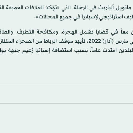
نويل ألباريث في الرحلة، التي «تؤكد العلاقات العميقة ال
يف استراتيجي لإسبانيا في جميع المجالات».
ان معاً في قضايا تشمل الهجرة، ومكافحة التطرف، والطاق
تحسنت العلاقات بين إسبانيا والمغرب منذ قررت مدريد في مارس (آذار) 2022، تأييد موقف الرباط من الصح
لبلدين امتدت عاماً، بسبب استضافة إسبانيا زعيم جبهة بول