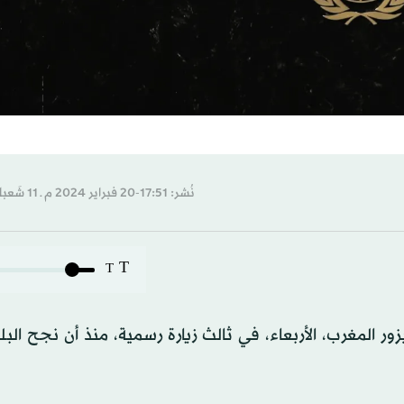
نُشر: 17:51-20 فبراير 2024 م ـ 11 شَعبان 1445 هـ
T
T
ر المغرب، الأربعاء، في ثالث زيارة رسمية، منذ أن نجح البل