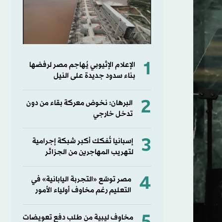
1
الإعلام الإثيوبي يُهاجم مصر لرفضها
بناء سدود جديدة على النيل
2
البرهان: نخوض معركة بقاء من دون
تدخل خارجي
3
إسبانيا تُفكك أكبر شبكة إجرامية
لتهريب المهاجرين من الجزائر
4
مصر توسِّع «التجربة اليابانية» في
التعليم رغم مخاوف أولياء الأمور
مخاوف ليبية من طلب دفع تعويضات