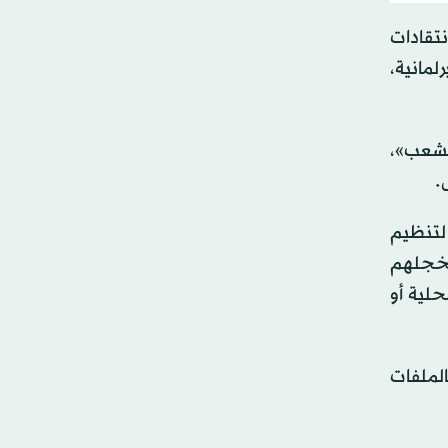
اجئة، توجه نائب برلماني عن كتلة «لينتصر الشعب»، المؤيدة لمسار 25 يوليو 2021 بانتقادات
مانية،
للشعب»،
.
لتنظيم
 تخجلهم
لية أو
الملفات