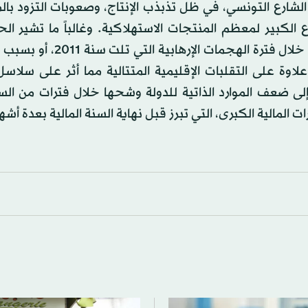
الشارع التونسي، في ظل تذبذب الإنتاج، وصعوبات التزود با
اع الكبير لمعظم المنتجات الاستهلاكية. وغالباً ما تشير ا
المتعاقبة إلى الصعوبات الظرفية التي تعرفها تونس، سواء خلال فترة اله
اوة على التقلبات الإقليمية المتتالية مما أثر على سلاسل 
ى ضعف الموارد الذاتية للدولة وشحها خلال فترات من السن
لمالية الكبرى، التي تبرز قبل نهاية السنة المالية بعدة أشه