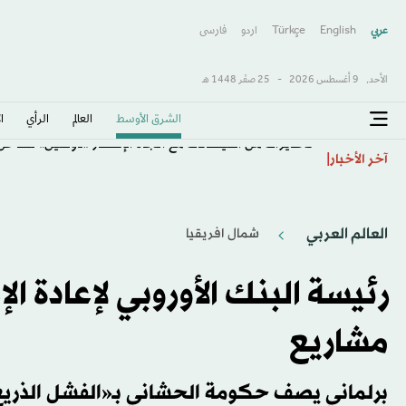
عربي
English
Türkçe
اردو
فارسى
الأحد,
9 أغسطس 2026
-
25 صفَر 1448 هـ
الشرق الأوسط​
العالم
الرأي
ا
تحذيرات من الفيضانات مع اتجاه الإعصار «دولفين» لساح
آخر الأخبار
العالم العربي
شمال افريقيا
رئيسة البنك الأوروبي لإعادة 
مشاريع
برلماني يصف حكومة الحشاني بـ«الفشل الذري