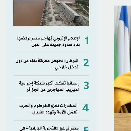
1
الإعلام الإثيوبي يُهاجم مصر لرفضها
بناء سدود جديدة على النيل
2
البرهان: نخوض معركة بقاء من دون
تدخل خارجي
3
إسبانيا تُفكك أكبر شبكة إجرامية
لتهريب المهاجرين من الجزائر
4
المخدرات تغزو الخرطوم والحرب
تعمّق الأزمة وتهدد الشباب
مصر توسِّع «التجربة اليابانية» في