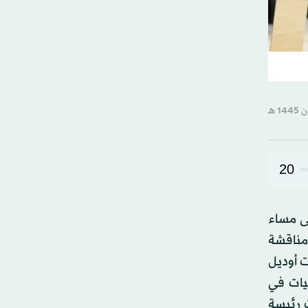
20
تى مساء
 مناقشة
ت أوديل
يات في
 رئيسة