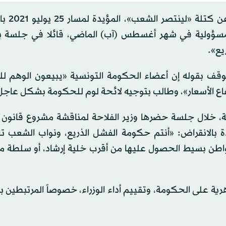
من جهة ثانية، وفي خطوة مف
مسؤولية في شهر أغسطس (آب) الماضي، قائلا في جلسة برل
يع».
الموقف بقوله إن أعضاء الحكومة التونسية «يبيعون الوهم 
تفاع الأسعار»، وطالب بتوجيه لائحة لوم للحكومة بشكل عاجل
مة، خلال جلسة حضرها وزير الفلاحة لمناقشة مشروع قانون 
مهددة بالانقراض: «أنتم حكومة الفشل الذريع، ونواب الشعب
مواطن بسيط الحصول عليها من أقرب خلية إرشاد، أو سلطة مح
ة على الحكومة، وتقييم أداء الوزراء، خصوصاً المرتبطين ب