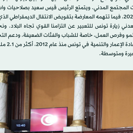
ظمات المجتمع المدني. ويتمتع الرئيس قيس سعيد بصلاحيات و
النظام السياسي الجديد، الذي وضعه بعد 25 يوليو (تموز) 2021، فيما تتهمه المعارضة بتقويض الانتقال الديمقرا
ة «يسعدني زيارة تونس للتعبير عن التزامنا القوي تجاه البلاد. و
مو وفرص العمل، خاصة للشباب والفئات الضعيفة، ودعم التح
الاقتصاد الأخضر». وبلغ حجم استثمارا