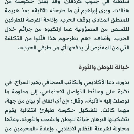
سلطته في جنوب كردفان، وقد يعلن حكومته من
هناك». ويرى إبراهيم أن ما طرحته «الآلية» يعدّ هزيمة
للمنطق المنادي بوقف الحرب، وإتاحة الفرصة للطرفين
للتملص من المسؤولية عما ارتكبوه من جرائم خلال
الحرب. وأضاف: «هم بطرحهم هذا قلّلوا من التكلفة
التي من المفترض أن يدفعها أي من طرفي الحرب».
خيانة للوطن والثورة
بدوره، دعا الأكاديمي والكاتب الصحافي زهير السراج، في
نشرة على وسائط التواصل الاجتماعي، إلى مقاومة ما
توصلت إليه «الآلية»، وقال: «إن أي اتفاق أو بيان من جهة،
مهما كانت، لتشكيل حكومة طوارئ انتقالية يقوم
بتشكيلها البرهان خيانة للوطن والشعب والثورة»، وعدّها
محاولة لشرعنة النظام الانقلابي، وإعادة «المجرمين من