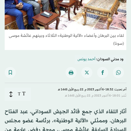
لقاء بين البرهان وأعضاء «الآلية الوطنية» الثلاثاء وبينهم عائشة موسى
(سونا)
ود مدني السودان:
أحمد يونس
آخر تحديث: 18:32-6 أكتوبر 2023 م ـ 22 ربيع الأول 1445 هـ
T
T
نُشر: 18:01-6 أكتوبر 2023 م ـ 22 ربيع الأول 1445 هـ
أثار اللقاء الذي جمع قائد الجيش السوداني، عبد الفتاح
البرهان، وممثلي «الآلية الوطنية»، برئاسة عضو مجلس
السيادة السابقة عائشة موسى، موجة رفض عارمة من