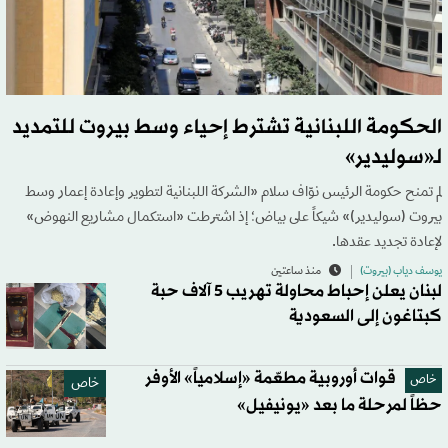
الحكومة اللبنانية تشترط إحياء وسط بيروت للتمديد
لـ«سوليدير»
لم تمنح حكومة الرئيس نوّاف سلام «الشركة اللبنانية لتطوير وإعادة إعمار وسط
بيروت (سوليدير)» شيكاً على بياض؛ إذ اشترطت «استكمال مشاريع النهوض»
لإعادة تجديد عقدها.
يوسف دياب (بيروت)
منذ ساعتين
لبنان يعلن إحباط محاولة تهريب 5 آلاف حبة
كبتاغون إلى السعودية
قوات أوروبية مطعّمة «إسلامياً» الأوفر
خاص
خاص
حظاً لمرحلة ما بعد «يونيفيل»