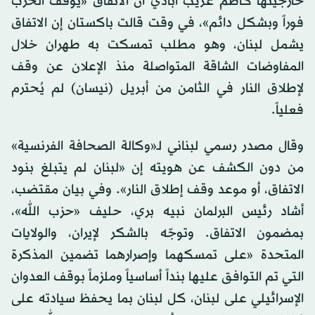
خارجيتها كاظم غريب آبادي أن الاتفاق «يوقف الحرب
فوراً وبشكل دائم»، في وقت قالت باكستان إن الاتفاق
يشمل لبنان، وهو مطلب تمسكت به طهران خلال
المفاوضات الشاقة المتواصلة منذ الإعلان عن وقف
لإطلاق النار في الثامن من أبريل (نيسان) لم يُحترم
فعلياً.
وقال مصدر رسمي لبناني لـ«وكالة الصحافة الفرنسية»
من دون الكشف عن هويته إن «لبنان لم يتبلغ بنود
الاتفاق، أو موعد وقف إطلاق النار». وفي بيان مقتضب،
أشاد رئيس البرلمان نبيه بري، حليف «حزب الله»،
بمضمون الاتفاق. وتوجّه بالشكر لإيران، والولايات
المتحدة «على تمسكهما وإصرارهما تضمين المذكرة
التي تم التوافق عليها بنداً أساسياً وملزماً بوقف العدوان
الإسرائيلي على لبنان، كل لبنان بما يحفظ سيادته على