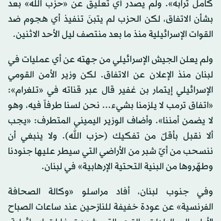
كامل ترابه». ولم يصدر أي تعليق عن «حزب الله» بعد
بشأن الاتفاق، لكن الحزب لم يتبنَ تنفيذ أي هجوم ضد
القوات الإسرائيلية منذ ما بعد منتصف ليل الأحد الاثنين.
ولم يعلن الجيش الإسرائيلي من جهته عن أي عمليات في
لبنان منذ الإعلان عن الاتفاق. لكن وزير الأمن القومي
الإسرائيلي إيتمار بن غفير قال عبر قناته في «تلغرام»:
«اتفاق ترمب لا يلزمنا بشيء... نحن لسنا طرفاً فيه، وهو
لا يضمن أمننا». وأضاف الوزير اليميني المتطرف: «يجب
ألا نقبل بأقلّ من تفكيك (حزب الله). ولا ينبغي أن
ننسحب من أيّ شبر من الأراضي التي سيطر عليها جنودنا
وطهّروها من البنية التحتية الإرهابية» في لبنان.
وفي جنوب لبنان، أفاد مراسلو «وكالة الصحافة
الفرنسية» عن عودة خفيفة للنازحين عند ساعات الصباح