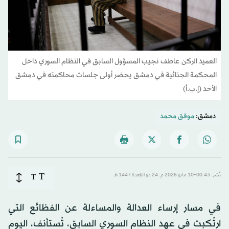
العميد الركن عاطف نجيب المسؤول السابق في النظام السوري داخل
المحكمة الجنائية في دمشق يحضر أولى جلسات محاكمته في دمشق
الأحد (إ.ب.أ)
دمشق:
موفق محمد
T
نُشر: 00:43-10 مايو 2026 م ـ 24 ذو القِعدة 1447 هـ
T
في مسار إرساء العدالة والمساءلة عن الفظائع التي
ارتُكبت في عهد النظام السوري السابق، تُستأنف، اليوم