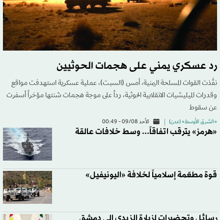
رد عسكري يمني على هجمات الحوثيين
نفَّذت القوات المسلحة اليمنية، أمس (السبت)، عملية عسكرية استهدفت مواقع
وقدرات الميليشيات الانقلابية الحوثية، رداً على موجة هجمات شنتها مؤخراً أسفرت
عن سقوط
«الشرق الأوسط» (عدن)
الأحد 09/08 - 00:49
«هرمز» يترقب اتفاقاً... وسط خلافات عالقة
قوة مطعّمة إسلامياً لخلافة «اليونيفيل»
رسائل وتحضيرات لزيارة الزيدي إلى دمشق