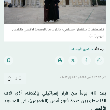
فلسطينيات يلتقطن «سيلفي» بالقرب من المسجد الأقصى بالقدس
اليوم (أ.ب)
رام الله:
«الشرق الأوسط»
T
نُشر: 23:07-9 أبريل 2026 م ـ 22 شوّال 1447 هـ
T
بعد 40 يوماً من قرار إسرائيلي بإغلاقه، أدّى آلاف
الفلسطينيين صلاة فجر أمس (الخميس)، في المسجد
الأقصى.