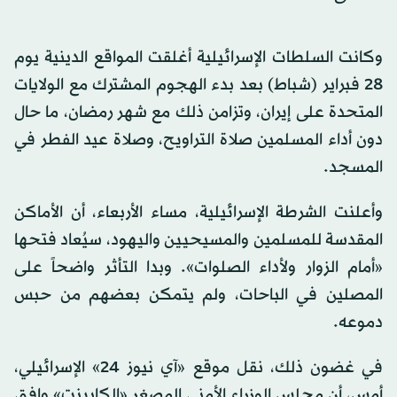
وكانت السلطات الإسرائيلية أغلقت المواقع الدينية يوم
28 فبراير (شباط) بعد بدء الهجوم المشترك مع الولايات
المتحدة على إيران، وتزامن ذلك مع شهر رمضان، ما حال
دون أداء المسلمين صلاة التراويح، وصلاة عيد الفطر في
المسجد.
وأعلنت الشرطة الإسرائيلية، مساء الأربعاء، أن الأماكن
المقدسة للمسلمين والمسيحيين واليهود، سيُعاد فتحها
«أمام الزوار ولأداء الصلوات». وبدا التأثر واضحاً على
المصلين في الباحات، ولم يتمكن بعضهم من حبس
دموعه.
في غضون ذلك، نقل موقع «آي نيوز 24» الإسرائيلي،
أمس، أن مجلس الوزراء الأمني المصغر «الكابينت» وافق