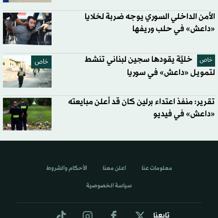
الأمن الداخلي السوري يوجه ضربة لخلايا
«داعش» في حلب وريفها
خليَّة يقودها سجين لبناني تنشط
خاص
خاص
لتمويل «داعش» في سوريا
تقرير: منفذ اعتداء برلين كان قد أعلن مبايعته
«داعش» في فيديو
معلومات عنا
اعلن معنا
الأحكام والشروط
سياسة الخصوصية
تابعنا