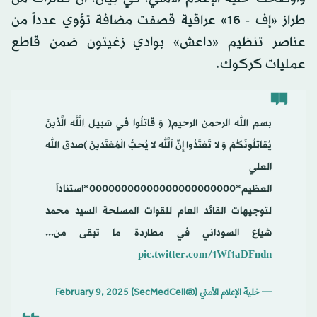
طراز «إف - 16» عراقية قصفت مضافة تؤوي عدداً من
عناصر تنظيم «داعش» بوادي زغيتون ضمن قاطع
عمليات كركوك.
بسم الله الرحمن الرحيم( وَ قاتِلُوا في‌ سَبيلِ اللَّهِ الَّذينَ
يُقاتِلُونَكُمْ وَ لا تَعْتَدُوا إِنَّ اللَّهَ لا يُحِبُّ الْمُعْتَدينَ )صدق الله
العلي
العظيم*٠٠٠٠٠٠٠٠٠٠٠٠٠٠٠٠٠٠٠٠٠٠٠*استناداً
لتوجيهات القائد العام للقوات المسلحة السيد محمد
شياع السوداني في مطاردة ما تبقى من...
pic.twitter.com/1Wf1aDFndn
— خلية الإعلام الأمني (@SecMedCell)
February 9, 2025