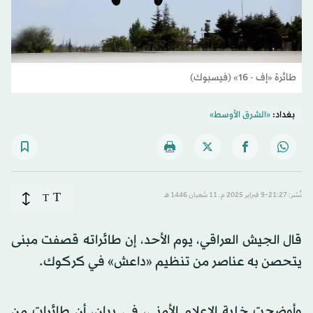
طائرة «إف - 16» (فيسبوك)
بغداد:
«الشرق الأوسط»
T
نُشر: 21:27-9 فبراير 2025 م ـ 11 شَعبان 1446 هـ
T
قال الجيش العراقي، يوم الأحد، إن طائراته قصفت مبنى
يتحصن به عناصر من تنظيم «داعش» في كركوك.
وأوضحت خلية الإعلام الأمني، في بيان، أن طائرات من