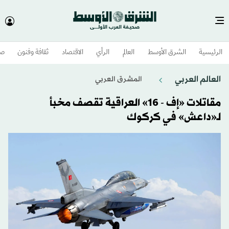
الرئيسية
الشرق الأوسط​
العالم
الرأي
الاقتصاد
ثقافة وفنون
صح
العالم العربي
المشرق العربي
مقاتلات «إف - 16» العراقية تقصف مخبأ
لـ«داعش» في كركوك