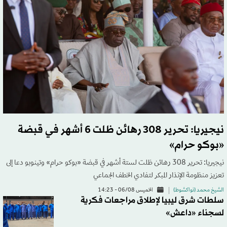
نيجيريا: تحرير 308 رهائن ظلت 6 أشهر في قبضة
«بوكو حرام»
نيجيريا: تحرير 308 رهائن ظلت لستة أشهر في قبضة «بوكو حرام» وتينوبو دعا إلى
تعزيز منظومة الإنذار المبكر لتفادي الخطف الجماعي
الشيخ محمد (نواكشوط)
الخميس 06/08 - 14:23
سلطات شرق ليبيا لإطلاق مراجعات فكرية
لسجناء «داعش»