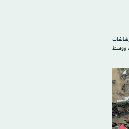
رشاشات
ة، ووسط