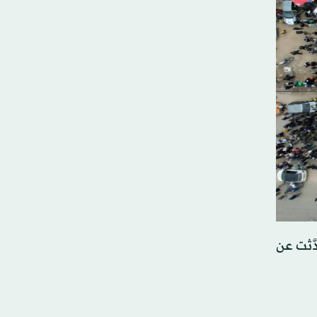
َّثت عن