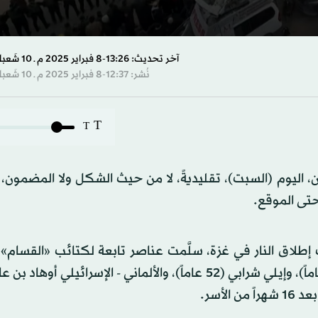
s
آخر تحديث: 13:26-8 فبراير 2025 م ـ 10 شَعبان 1446 هـ
نُشر: 12:37-8 فبراير 2025 م ـ 10 شَعبان 1446 هـ
s
Volume
T
T
ئب «القسام» 3 أسرى إسرائيليين، اليوم (السبت)، تقليديةً، لا من حيث الشكل ولا المضم
حتى الموقع.
طلاق النار في غزة، سلَّمت عناصر تابعة لكتائب «القسام»،
لأسر.