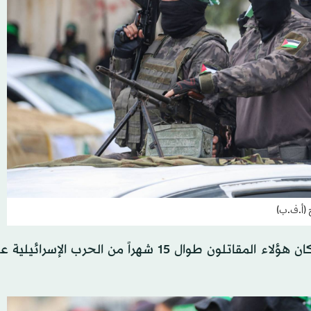
ح (أ.ف.ب)
تثير هذه المشاهد حفيظة الإسرائيليين، ويتساءلون أين كان هؤلاء المقاتلون طوال 15 شهراً من الح