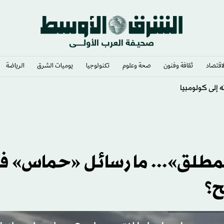
لاقتصاد
ثقافة وفنون
صحة وعلوم
تكنولوجيا
يوميات الشرق​
الرياضة
سية»
المطلق»... ما رسائل «حماس» ف
ح؟