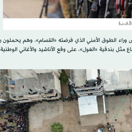
 (أ.ف.ب)
وراء الطوق الأمني الذي فرضته «القسام»، وهم يحملون 
ع مثل بندقية «الغول»، على وقع الأناشيد والأغاني الوطني