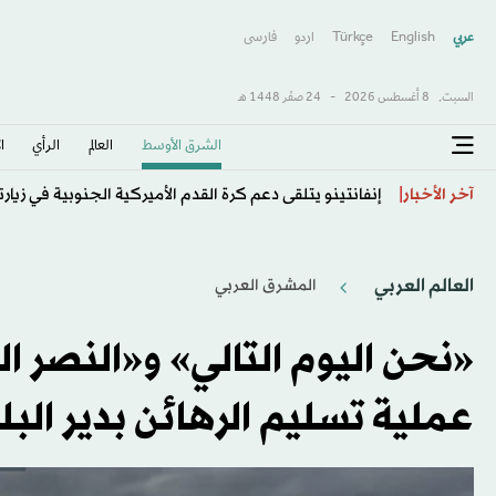
عربي
English
Türkçe
اردو
فارسى
السبت,
8 أغسطس 2026
-
24 صفَر 1448 هـ
الشرق الأوسط​
العالم
الرأي
ا
اتحاد كوريا الجنوبية يعتذر عن مزاعم «تقديم خدمات جن
آخر الأخبار
العالم العربي
المشرق العربي
«نحن اليوم التالي» و«النصر 
عملية تسليم الرهائن بدير البل