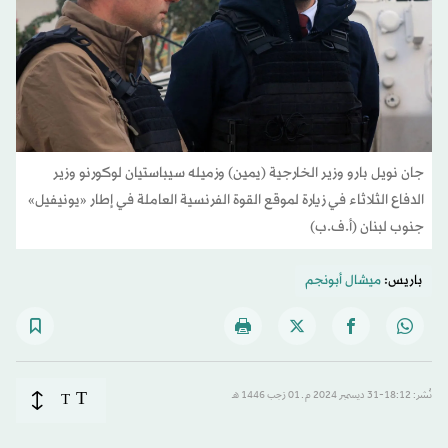
جان نويل بارو وزير الخارجية (يمين) وزميله سيباستيان لوكورنو وزير
الدفاع الثلاثاء في زيارة لموقع القوة الفرنسية العاملة في إطار «يونيفيل»
جنوب لبنان (أ.ف.ب)
باريس:
ميشال أبونجم
T
نُشر: 18:12-31 ديسمبر 2024 م ـ 01 رَجب 1446 هـ
T