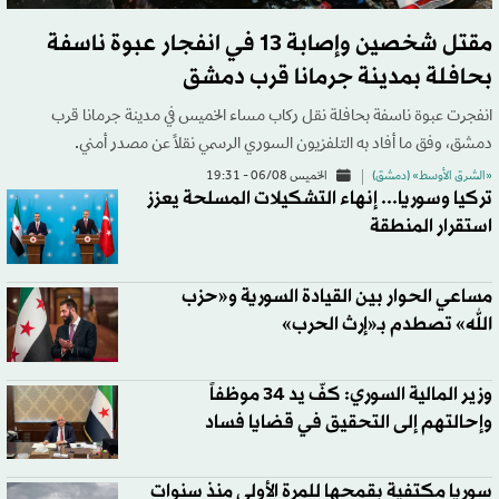
مقتل شخصين وإصابة 13 في انفجار عبوة ناسفة
بحافلة بمدينة جرمانا قرب دمشق
انفجرت عبوة ناسفة بحافلة نقل ركاب مساء الخميس في مدينة جرمانا قرب
دمشق، وفق ما أفاد به التلفزيون السوري الرسمي نقلاً عن مصدر أمني.
«الشرق الأوسط» (دمشق)
الخميس 06/08 - 19:31
تركيا وسوريا... إنهاء التشكيلات المسلحة يعزز
استقرار المنطقة
مساعي الحوار بين القيادة السورية و«حزب
الله» تصطدم بـ«إرث الحرب»
وزير المالية السوري: كفّ يد 34 موظفاً
وإحالتهم إلى التحقيق في قضايا فساد
سوريا مكتفية بقمحها للمرة الأولى منذ سنوات