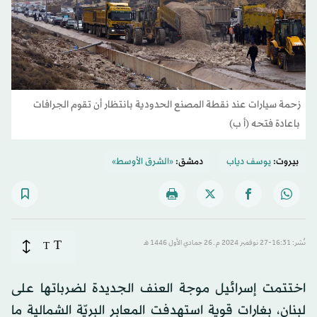
زحمة سيارات عند نقطة المصنع الحدودية بانتظار أن تقوم الجرافات
باعادة فتحه (أ ب)
بيروت:
يوسف دياب
دمشق:
«الشرق الأوسط»
T
نُشر: 16:31-27 نوفمبر 2024 م ـ 26 جمادي الأول 1446 هـ
T
اختتمت إسرائيل موجة العنف الجديدة لضرباتها على
لبنان، بغارات قوية استهدفت المعابر البريّة الشمالية ما