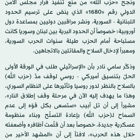
ونجح «حزب الله» من منع تنفيذ قرار مجلس الأمن
الدولي رقم «1680» الذي ينصّ على ترسيم الحدود
اللبنانية - السورية، ونشر مراقبين دوليين بمساعدة دول
أوروبية؛ خصوصاً أن الحدود البرية بين لبنان وسوريا كانت
مستباحة أمام الحزب طيلة سنوات الحرب السورية،
ومعبراً لإدخال السلاح والمقاتلين بالاتجاهين.
وذكّر سامي نادر بأن «الإسرائيلي طلب في الورقة الأولى
الحلّ بتنسيق أميركي - روسي لوقف مدّ (حزب الله)
بالسلاح بالنظر لدور روسيا وتأثيرها على النظام السوري،
وهذا ما يهدف إليه الآن في مرحلة وقف إطلاق النار»،
مشيراً إلى أن تل أبيب «ستسعى بكل قوّه إلى عدم
السماح لـ(حزب الله) بإعادة التسلّح وبناء منظومة
عسكرية جديدة، خصوصاً بعد أن قلّمت أظافره وأضعفته
خلال هذه الحرب»، لافتاً إلى أن «المشهد الأخير من