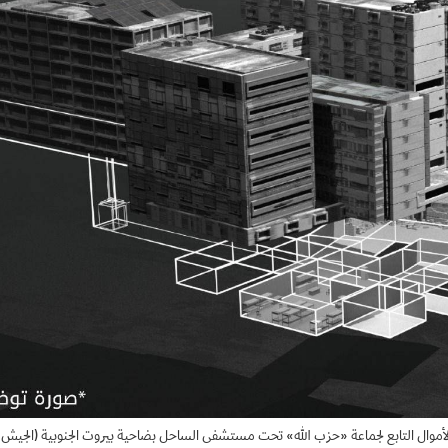
 الأموال التابع لجماعة «حزب الله» تحت مستشفى الساحل بضاحية بيروت الجنوبية (الجيش