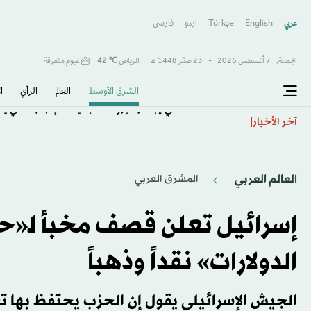
عربي
English
Türkçe
اردو
فارسى
الجمعة,
7 أغسطس 2026
-
23 صفَر 1448 هـ
الرياض
℃
42
غيوم متفرقة
الشرق الأوسط​
العالم
الرأي
ا
الذكاء الاصطناعي يبتكر فيروسات جديدة... إنجاز علمي يث
آخر الأخبار
العالم العربي
المشرق العربي
إسرائيل تعلن قصف مخبأ ﻟ«حز
الدولارات» نقداً وذهباً
الجيش الإسرائيلي يقول إن الحزب يحتفظ بها