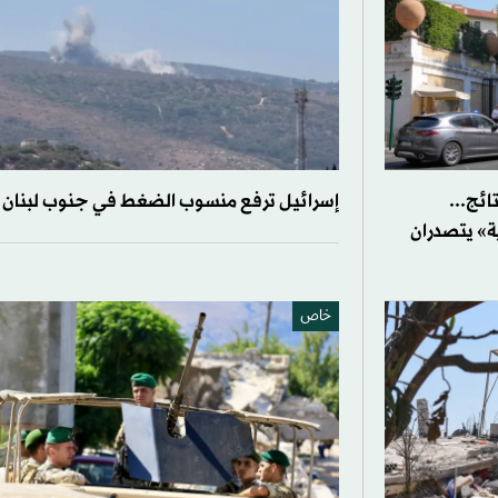
2» بلا نتائج...
إسرائيل ترفع منسوب الضغط في جنوب لبنان
ة» يتصدران
خاص