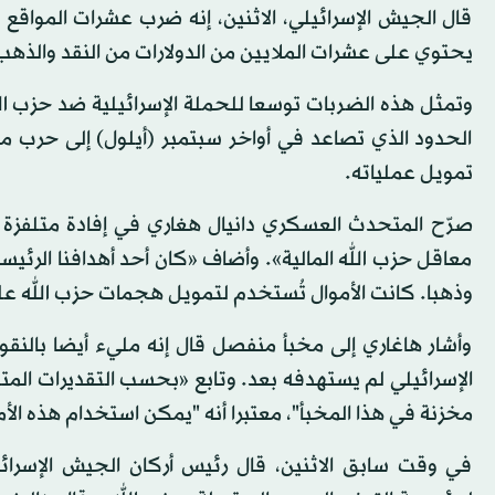
قال الجيش الإسرائيلي، الاثنين، إنه ضرب عشرات المواقع ف
يحتوي على عشرات الملايين من الدولارات من النقد والذهب
وتمثل هذه الضربات توسعا للحملة الإسرائيلية ضد حزب الل
الحدود الذي تصاعد في أواخر سبتمبر (أيلول) إلى حرب 
تمويل عملياته.
صرّح المتحدث العسكري دانيال هغاري في إفادة متلفزة «
معاقل حزب الله المالية». وأضاف «كان أحد أهدافنا الرئيسي
وذهبا. كانت الأموال تُستخدم لتمويل هجمات حزب الله عل
وأشار هاغاري إلى مخبأ منفصل قال إنه مليء أيضا بال
الإسرائيلي لم يستهدفه بعد. وتابع «بحسب التقديرات المتوا
مخزنة في هذا المخبأ"، معتبرا أنه "يمكن استخدام هذه الأموا
في وقت سابق الاثنين، قال رئيس أركان الجيش الإسرائ