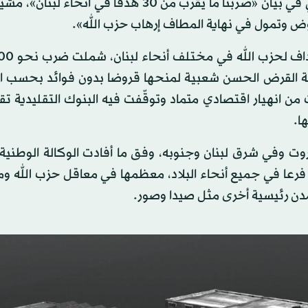
لمؤسسة القرض الحسن المرتبطة بحزب الله. وقال هاليفي في بيان «ضربنا ما يقرب من 30 هدفا في أ
ض وتمول في نهاية المطاف إرهاب حزب الله».
سة القرض الحسن شعبية لمنحها قروضا بدون فوائد بحسب ا
من انهيار اقتصادي متماد وتوقّفت فيه البنوك التقليدية تق
ا.
 وفي شرق لبنان وجنوبه، وفق ما أفادت الوكالة الوطنية ل
لرسمية. وتقول جمعية القرض الحسن إن لها أكثر من 30 فرعا في جميع أنحاء البلاد، معظمها في معاقل حزب ال
دن رئيسية أخرى مثل صيدا وصور.