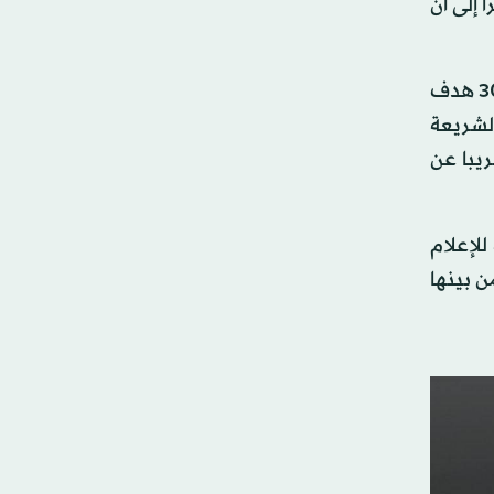
نحاء لبنان»، مشيرا إلى أن
جاءت هذه الإعلانات فيما قال الجيش أنه واصل قصف أهداف لحزب الله في مختلف أنحاء لبنان، شملت ضرب نحو 300 هدف
لشريعة
ريبا عن
لإعلام
له ومن بينها