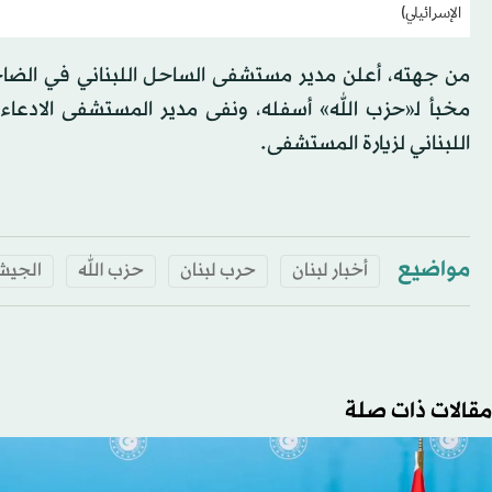
الإسرائيلي)
من جهته، أعلن مدير مستشفى الساحل اللبناني في الضاحي
مخبأ ﻟ«حزب الله» أسفله، ونفى مدير المستشفى الادعاءات
اللبناني لزيارة المستشفى.
مواضيع
أخبار لبنان
حرب لبنان
حزب الله
الجيش
مقالات ذات صلة