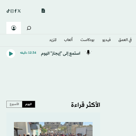
في العمق
فيديو
بودكاست
ألعاب
المزيد
استمع إلى "إيجاز" اليوم
12:34 دقيقه
الأكثر قراءة
اليوم
الأسبوع