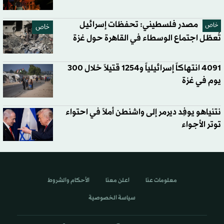
مصدر فلسطيني: تحفظات إسرائيل
خاص
خاص
تُعطّل اجتماع الوسطاء في القاهرة حول غزة
4091 انتهاكاً إسرائيلياً و1254 قتيلاً خلال 300
يوم في غزة
نتنياهو يوفِد ديرمر إلى واشنطن أملاً في احتواء
توتر الأجواء
معلومات عنا
اعلن معنا
الأحكام والشروط
سياسة الخصوصية