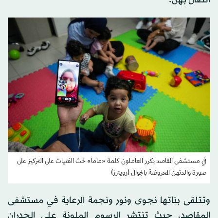
في مستشفى المقاصد يكرر العاملون كلمة «ماما» لحث الفتيات على التركيز على
صورة والدتهن المعروضة بالجوال (رويترز)
وتتلقى بناتها نجوى ونور ونجمة الرعاية في مستشفى
المقاصد، حيث تنتشر الرسوم الملونة على الجدران