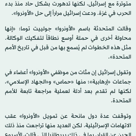
متوترة مع إسرائيل، لكنها تدهورت بشكل حاد منذ بدء
الحرب في غزة. ودعت إسرائيل مراراً إلى حل «الأونروا».
وقالت المتحدثة باسم «الأونروا» جولييت توما: «إنها
محاولة أخرى في حملة أوسع نطاقاً لتفكيك الوكالة.
مثل هذه الخطوات لم يُسمع بها من قبل في تاريخ الأمم
المتحدة».
وتقول إسرائيل إن مئات من موظفي «الأونروا» أعضاء في
جماعات «إرهابية»؛ منها «حماس» و«الجهاد الإسلامي»،
لكنها لم تقدم بعد أدلة لعملية مراجعة تابعة للأمم
المتحدة.
وتوقفت عدة دول مانحة عن تمويل «الأونروا» عقب
الاتهامات الإسرائيلية، لكن العديد منها تراجعت منذ ذلك
الحين عن القرار، بما في ذلك بريطانيا التي قالت، الأسبوع