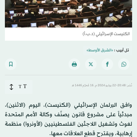
الكنيست الإسرائيلي (د.ب.أ)
تل أبيب :
«الشرق الأوسط»
T
نُشر: 20:48-22 يوليو 2024 م ـ 16 مُحرَّم 1446 هـ
T
وافق البرلمان الإسرائيلي (الكنيست)، اليوم (الاثنين)،
مبدئياً على مشروع قانون يصنّف وكالة الأمم المتحدة
لغوث وتشغيل اللاجئين الفلسطينيين (الأونروا) منظمة
إرهابية، ويقترح قطع العلاقات معها.