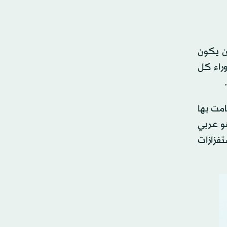
ن يكون
راء كل
امت بها
 برتبة مقدم (وهو عربي
ن استفزازات