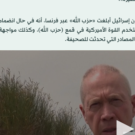
 إسرائيل أبلغت «حزب الله» عبر فرنسا، أنه في حال انضما
تخدم القوة الأميركية في قمع (حزب الله)، وكذلك مواجهة 
المصادر التي تحدثت للصحيفة.