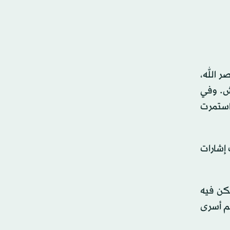
ر الله،
ش. وفي
 استمرت
 إشارات
كن فيه
هم أسرى