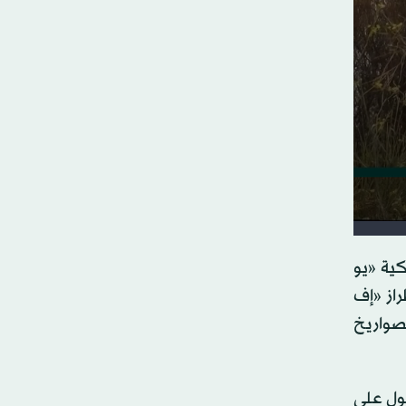
كية «يو
حمل 38 طائرة مقاتلة من طراز «إف
فينة تحمل الصواريخ
ول على