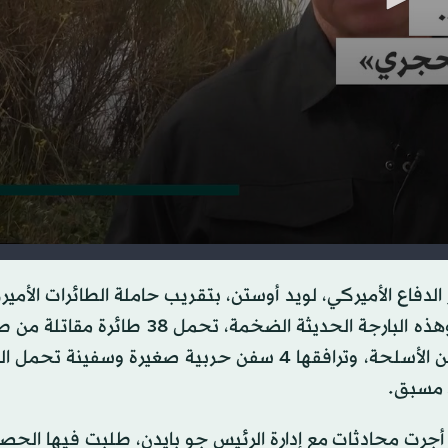
لدفاع الأميركي، لويد أوستن، بتقريب حاملة الطائرات الأمير
إس إس جيرالد فورد» من المنطقة، جزء من هذا التهديد. وهذه البارجة الحديثة الضخمة، ت
35» و«إف 15» و«إف 16»، ولديها مخزون من 1000 طن من الأسلحة، وترافقها 4 سفن حربية صغيرة وس
جرت محادثات مع إدارة الرئيس جو بايدن، طلبت فيها الحص