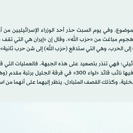
ضوع، وفي يوم السبت حذر أحد الوزراء الإسرائيليين من أ
جوم مباغت من «حزب الله». وقال إن «إيران هي التي تقف و
لى الحرب، وهي التي ستدفع (حزب الله) إلى شن حرب ثانية».
رائيلي؛ فهي تنذر بتصعيد على هذه الجبهة. فالعمليات التي ق
خلية «الجهاد» التي تسللت إلى إسرائيل عبر البحر، وقُتل فيها نائب قائد «لواء 300» في فرقة الجليل
لله)، وأصيب 3 بجروح، وقُتل 3 من أفراد الخلية، وكذلك القصف المتبادل، ينظر إليهما على أنهما م