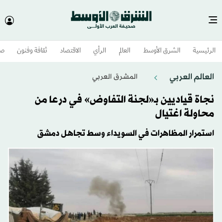
الرئيسية
الشرق الأوسط​
العالم
الرأي
الاقتصاد
ثقافة وفنون
صح
العالم العربي
المشرق العربي
نجاة قياديين بـ«لجنة التفاوض» في درعا من
محاولة اغتيال
استمرار المظاهرات في السويداء وسط تجاهل دمشق