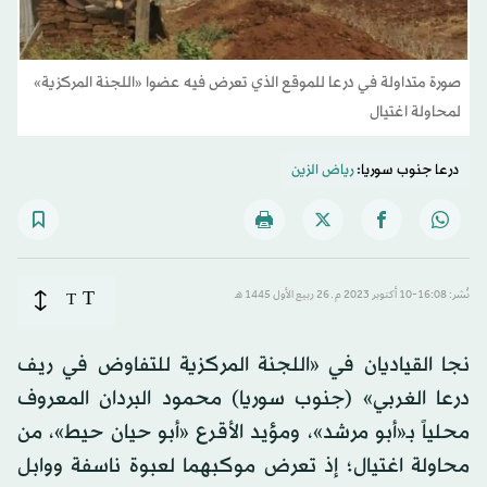
صورة متداولة في درعا للموقع الذي تعرض فيه عضوا «اللجنة المركزية»
لمحاولة اغتيال
درعا جنوب سوريا:
رياض الزين
T
نُشر: 16:08-10 أكتوبر 2023 م ـ 26 ربيع الأول 1445 هـ
T
نجا القياديان في «اللجنة المركزية للتفاوض في ريف
درعا الغربي» (جنوب سوريا) محمود البردان المعروف
محلياً بـ«أبو مرشد»، ومؤيد الأقرع «أبو حيان حيط»، من
محاولة اغتيال؛ إذ تعرض موكبهما لعبوة ناسفة ووابل