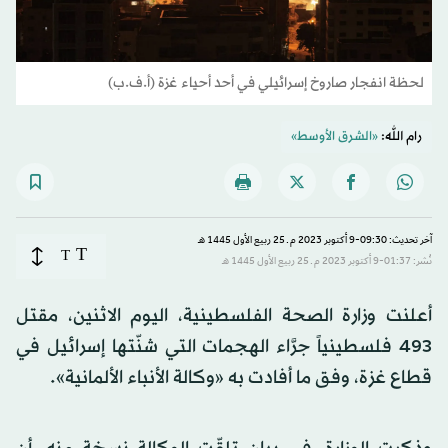
لحظة انفجار صاروخ إسرائيلي في أحد أحياء غزة (أ.ف.ب)
رام الله:
«الشرق الأوسط»
آخر تحديث: 09:30-9 أكتوبر 2023 م ـ 25 ربيع الأول 1445 هـ
T
T
نُشر: 01:37-9 أكتوبر 2023 م ـ 25 ربيع الأول 1445 هـ
أعلنت وزارة الصحة الفلسطينية، اليوم الاثنين، مقتل
493 فلسطينياً جرَّاء الهجمات التي شنّتها إسرائيل في
قطاع غزة، وفق ما أفادت به «
وكالة الأنباء الألمانية».