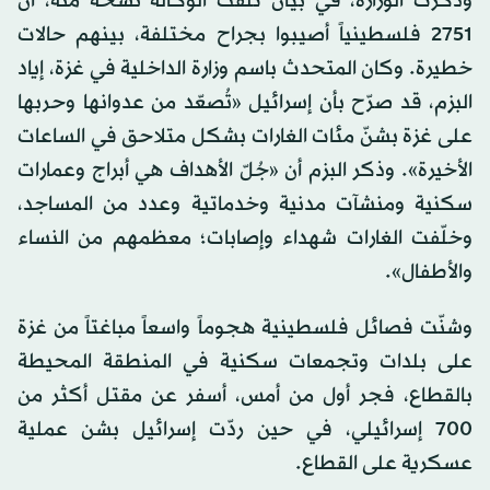
وذكرت الوزارة، في بيان تلقّت الوكالة نسخة منه، أن
2751 فلسطينياً أصيبوا بجراح مختلفة، بينهم حالات
خطيرة. وكان المتحدث باسم وزارة الداخلية في غزة، إياد
البزم، قد صرّح بأن إسرائيل «تُصعّد من عدوانها وحربها
على غزة بشنّ مئات الغارات بشكل متلاحق في الساعات
الأخيرة». وذكر البزم أن «جُلّ الأهداف هي أبراج وعمارات
سكنية ومنشآت مدنية وخدماتية وعدد من المساجد،
وخلّفت الغارات شهداء وإصابات؛ معظمهم من النساء
والأطفال».
وشنّت فصائل فلسطينية هجوماً واسعاً مباغتاً من غزة
على بلدات وتجمعات سكنية في المنطقة المحيطة
بالقطاع، فجر أول من أمس، أسفر عن مقتل أكثر من
700 إسرائيلي، في حين ردّت إسرائيل بشن عملية
عسكرية على القطاع.