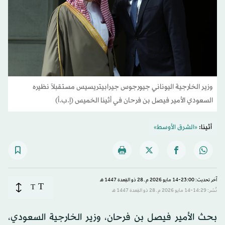
وزير الخارجية اليوناني جيورجوس جيرابيتريسيس مستقبلاً نظيره
السعودي الأمير فيصل بن فرحان في أثينا الخميس (إ.ب.أ)
أثينا:
«الشرق الأوسط»
آخر تحديث: 23:00-14 مايو 2026 م ـ 28 ذو القِعدة 1447 هـ
T
T
نُشر: 14:29-14 مايو 2026 م ـ 28 ذو القِعدة 1447 هـ
بحث الأمير فيصل بن فرحان، وزير الخارجية السعودي،