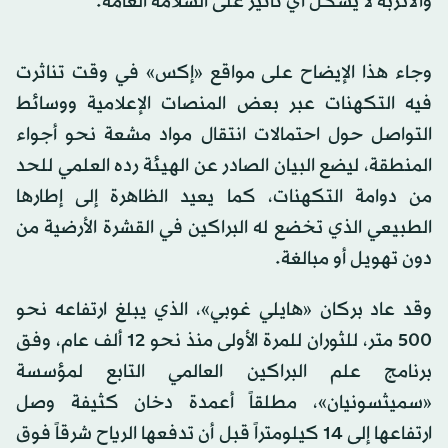
والأتربة لا يشكل أي تأثير على السلامة العامة.
وجاء هذا الإيضاح على مواقع «إكس» في وقت تناثرت
فيه التكهنات عبر بعض المنصات الإعلامية ووسائط
التواصل حول احتمالات انتقال مواد مشعة نحو أجواء
المنطقة، ليضع البيان الصادر عن الهيئة رده العلمي للحد
من دوامة التكهنات، كما يعيد الظاهرة إلى إطارها
الطبيعي الذي تخضع له البراكين في القشرة الأرضية من
دون تهويل أو مبالغة.
وقد عاد بركان «هايلي غوبي»، الذي يبلغ ارتفاعه نحو
500 متر، للثوران للمرة الأولى منذ نحو 12 ألف عام، وفق
برنامج علم البراكين العالمي التابع لمؤسسة
«سميثسونيان»، مطلقاً أعمدة دخان كثيفة وصل
ارتفاعها إلى 14 كيلومتراً قبل أن تدفعها الرياح شرقاً فوق