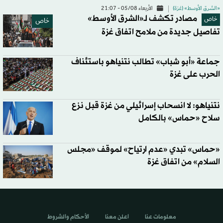
«الشرق الأوسط» (غزة)
الأربعاء 05/08 - 21:07
مصادر تكشف لـ«الشرق الأوسط»
خاص
خاص
تفاصيل جديدة من ملامح اتفاق غزة
جماعة «أبو شباب» تطالب نتنياهو باستئناف
الحرب على غزة
نتنياهو: لا انسحاب إسرائيلي من غزة قبل نزع
سلاح «حماس» بالكامل
«حماس» تبدي «عدم ارتياح» لموقف «مجلس
السلام» من اتفاق غزة
معلومات عنا
اعلن معنا
الأحكام والشروط