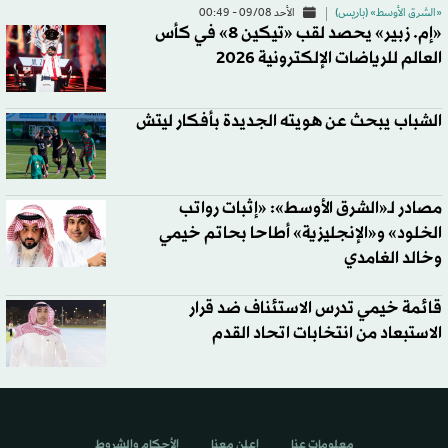
«الشرق الأوسط» (باريس)
الأحد 09/08 - 00:49
«إم. زبير» يحصد لقب «تيكين 8» في كأس
العالم للرياضات الإلكترونية 2026
الشباب يبحث عن هويته الجديدة بأفكار ليتش
مصادر لـ«الشرق الأوسط»: «إثبات رواتب
الخلود» و«الإنجليزية» أطاحا بحاتم خيمي
وخالد الغامدي
قائمة خيمي تدرس الاستئناف ضد قرار
الاستبعاد من انتخابات اتحاد القدم
معلومات عنا
اعلن معنا
الأحكام والشروط