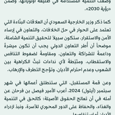
وضعت التنمية المستدامة في طليعة أولوياتها، وضمن
«رؤية 2030».
كما ذكر وزير الخارجية السعودي أن العلاقات البنّاءة التي
تعتمد على الحوار في حلّ الخلافات، والتعاون في إرساء
الأمن والاستقرار، ستكون سبيلاً لتحقيق التنمية الشاملة،
موضحاً أن أُطر التعاون الدولي يجب أن تكون ميسّرةً
وداعمةً للشراكة والتعاون، ومقاومةً لضغوط التنافس
والاستقطاب، ومثبّطةً لأي نداءات تبثّ الكراهية بين
الشعوب وعدم احترام الأديان، وتؤجج التطرف والإرهاب.
وعن قمة المستقبل، التي ستنطلق أعمالها في شهر
سبتمبر (أيلول) 2024، أعرب الأمير فيصل بن فرحان عن
أمله في أن تعالج الحقوق الأصيلة؛ كالحق في التنمية
والغذاء، والحفاظ على الدور المحوري للأسرة، ونبذ ازدراء
الأديان أو استنقاصها.