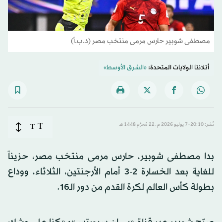
مصطفى شوبير حارس مرمى منتخب مصر (د.ب.أ)
أتلانتا الولايات المتحدة:
«الشرق الأوسط»
T
نُشر: 20:10-7 يوليو 2026 م ـ 22 مُحرَّم 1448 هـ
T
بدا مصطفى شوبير، حارس مرمى منتخب مصر، حزيناً
للغاية بعد الخسارة 2-3 أمام الأرجنتين، الثلاثاء، ووداع
بطولة كأس العالم لكرة القدم من دور الـ16.