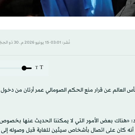
نُشر: 03:01-15 يونيو 2026 م ـ 30 ذو الحِجّة 1447 هـ
T
T
س العالم عن قرار منع الحكم الصومالي عمر أرتان من دخول ا
حد: «هناك بعض الأمور التي لا يمكننا الحديث عنها بخصوص
أنه كان على اتصال بأشخاص سيئين للغاية قبل وصوله إلى ا