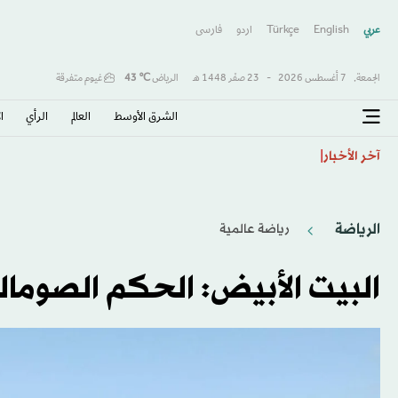
عربي
English
Türkçe
اردو
فارسى
الجمعة,
7 أغسطس 2026
-
23 صفَر 1448 هـ
الرياض
℃
43
غيوم متفرقة
الشرق الأوسط​
العالم
الرأي
ا
دعم أفريقي لإنفانتينو... وتمسك أوروبي بالمقاطعة يعمّق 
آخر الأخبار
الرياضة
رياضة عالمية
البيت الأبيض: الحكم الصوما