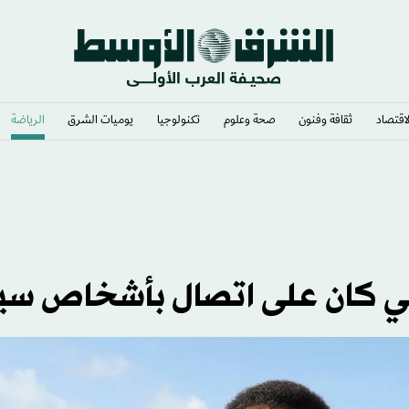
لاقتصاد
ثقافة وفنون
صحة وعلوم
تكنولوجيا
يوميات الشرق​
الرياضة
الانقسام داخل «فيفا»
لي كان على اتصال بأشخاص سي