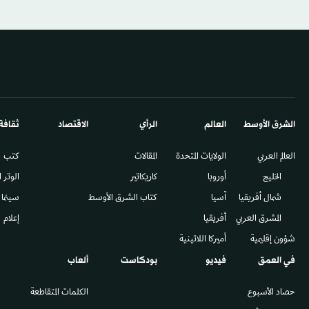
الشرق الأوسط​
العالم
الرأي
الاقتصاد
ثقافة
العالم العربي
الولايات المتحدة
المقالات
كتب
الخليج
أوروبا
كاريكاتير
الوتر 
شمال أفريقيا
آسيا
كتاب الشرق الأوسط
سينما
المشرق العربي
أفريقيا
إعلام
شؤون إقليمية
أميركا اللاتينية
في العمق
فيديو
بودكاست
ألعاب
حصاد الأسبوع
الكلمات المتقاطعة