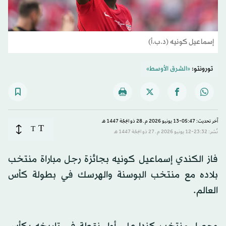
إسماعيل كونيه (د.ب.أ)
تورونتو:
«الشرق الأوسط»
آخر تحديث: 05:47-13 يونيو 2026 م ـ 28 ذو الحِجّة 1447 هـ
T
T
نُشر: 23:32-12 يونيو 2026 م ـ 27 ذو الحِجّة 1447 هـ
فاز الكندي إسماعيل كونيه بجائزة رجل مباراة منتخب
بلاده مع منتخب البوسنة والهرسك في بطولة كأس
العالم.