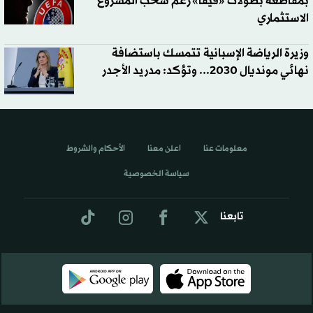
بمقاطعة بطولات «فيفا» رغم سحب المشروع
الاستثماري
وزيرة الرياضة الإسبانية تتمسك باستضافة
نهائي مونديال 2030... وتؤكد: مدريد الأجدر
معلومات عنا
اعلن معنا
الأحكام والشروط
سياسة الخصوصية
تابعنا