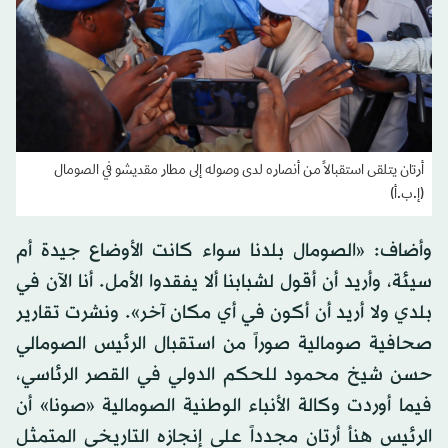
أرتان يتلقى استقبالاً من أنصاره لدى وصوله إلى مطار مقديشو في الصومال
(إ.ب.أ)
وأضاف: «الصومال بلدنا سواء كانت الأوضاع جيدة أم
سيئة، وأريد أن أقول لشبابنا ألا يفقدوا الأمل. أنا الآن في
بلدي ولا أريد أن أكون في أي مكان آخر». ونشرت تقارير
صحافية صومالية صوراً من استقبال الرئيس الصومالي
حسن شيخ محمود للحكم الدولي في القصر الرئاسي،
فيما أوردت وكالة الأنباء الوطنية الصومالية «صونا» أن
الرئيس هنأ أرتان مجدداً على إنجازه التاريخي المتمثل