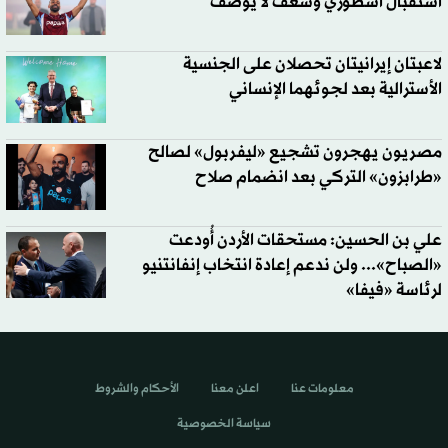
استقبال أسطوري وشغف لا يوصف
لاعبتان إيرانيتان تحصلان على الجنسية
الأسترالية بعد لجوئهما الإنساني
مصريون يهجرون تشجيع «ليفربول» لصالح
«طرابزون» التركي بعد انضمام صلاح
علي بن الحسين: مستحقات الأردن أُودعت
«الصباح»... ولن ندعم إعادة انتخاب إنفانتنيو
لرئاسة «فيفا»
معلومات عنا
اعلن معنا
الأحكام والشروط
سياسة الخصوصية