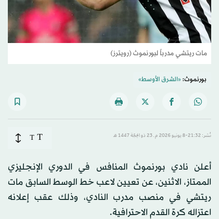
مات ريتشي مدرباً لبورنموث (رويترز)
بورنموث:
«الشرق الأوسط»
T
نُشر: 21:32-8 يونيو 2026 م ـ 23 ذو الحِجّة 1447 هـ
T
أعلن نادي بورنموث المنافس في الدوري الإنجليزي
الممتاز، الاثنين، عن تعيين لاعب خط الوسط السابق مات
ريتشي في منصب مدرب النادي، وذلك عقب إعلانه
اعتزاله كرة القدم الاحترافية.