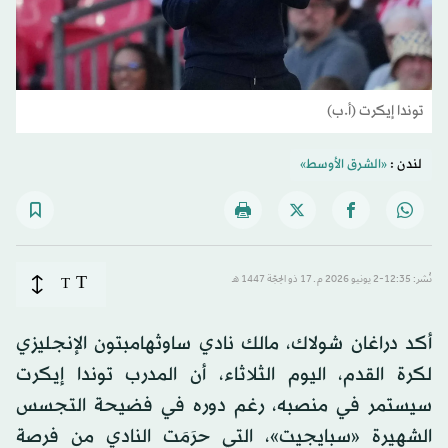
توندا إيكرت (أ.ب)
لندن :
«الشرق الأوسط»
T
نُشر: 12:35-2 يونيو 2026 م ـ 17 ذو الحِجّة 1447 هـ
T
أكد دراغان شولاك، مالك نادي ساوثهامبتون الإنجليزي
لكرة القدم، اليوم الثلاثاء، أن المدرب توندا إيكرت
سيستمر في منصبه، رغم دوره في فضيحة التجسس
الشهيرة «سبايجيت»، التي حرَمَت النادي من فرصة