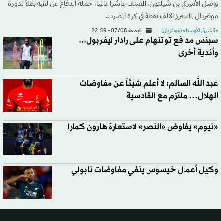
واصل الأميركي بن شيلتون، المصنف عاشراً عالمياً، حملة الدفاع عن لقبه بطلاً لدورة
مونتريال لماسترز الألف نقطة في كرة المضرب.
«الشرق الأوسط» (مونتريال)
الجمعة 07/08 - 22:59
سبنس مدافع توتنهام على رادار ليفربول...
وأندية أخرى
عبد الله السالم: لا أعلم شيئاً عن مفاوضات
الهلال… ملتزم مع القادسية
«نيوم» يفاوض «النصر» لاستعارة هارون كمارا
وكيل أعمال خيسوس ينفي مفاوضات نابولي