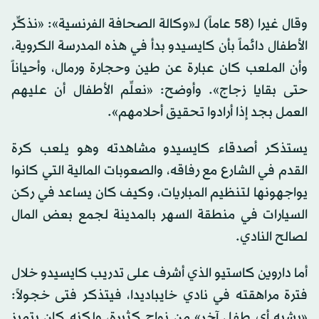
وقال غيرا (58 عاماً) لـ«وكالة الصحافة الفرنسية»: «نذكِّر
الأطفال دائماً بأن كايسيدو بدأ في هذه المدرسة الكروية،
وأن الملعب كان عبارة عن طين وحجارة ورمال، وأحياناً
حتى بقايا زجاج». وأوضح: «نعلِّم الأطفال أن عليهم
العمل بجد إذا أرادوا تحقيق أحلامهم».
يستذكر أصدقاء كايسيدو مشاهدته وهو يلعب كرة
القدم في الشارع مع رفاقه، والصعوبات المالية التي كانوا
يواجهونها لتنظيم المباريات، وكيف كان يساعد في ركن
السيارات في منطقة السهر بالمدينة لجمع بعض المال
لصالح النادي.
أما داروين كاستيو الذي أشرف على تدريب كايسيدو خلال
فترة مراهقته في نادي خايباديدا، فيتذكر فتى خجولاً:
«يشبه أي طفل آخر» من نواحٍ كثيرة، ولكنه كان يتميز