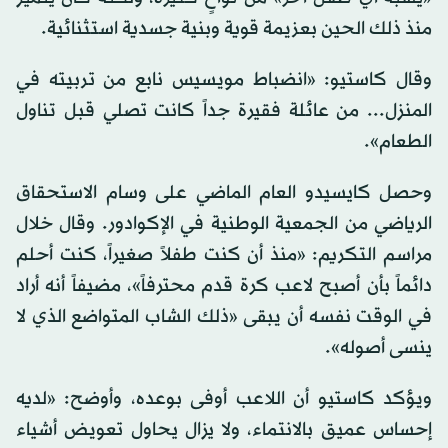
منذ ذلك الحين بعزيمة قوية وبنية جسدية استثنائية.
وقال كاستيو: «انضباط مويسيس نابع من تربيته في
المنزل... من عائلة فقيرة جداً كانت تصلي قبل تناول
الطعام».
وحصل كايسيدو العام الماضي على وسام الاستحقاق
الرياضي من الجمعية الوطنية في الإكوادور. وقال خلال
مراسم التكريم: «منذ أن كنت طفلاً صغيراً، كنت أحلم
دائماً بأن أصبح لاعب كرة قدم محترفاً»، مضيفاً أنه أراد
في الوقت نفسه أن يبقى «ذلك الشاب المتواضع الذي لا
ينسى أصوله».
ويؤكد كاستيو أن اللاعب أوفى بوعده، وأوضح: «لديه
إحساس عميق بالانتماء، ولا يزال يحاول تعويض أشياء