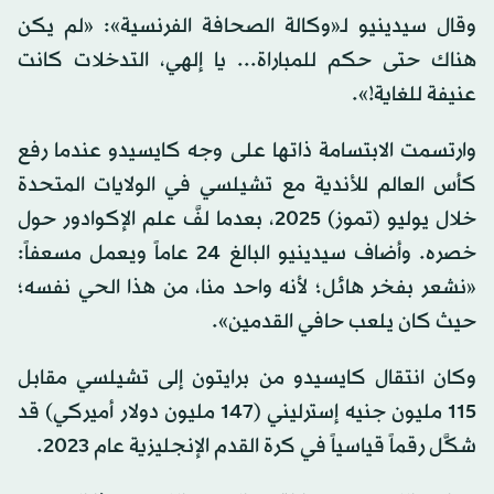
وقال سيدينيو لـ«وكالة الصحافة الفرنسية»: «لم يكن
هناك حتى حكم للمباراة... يا إلهي، التدخلات كانت
عنيفة للغاية!».
وارتسمت الابتسامة ذاتها على وجه كايسيدو عندما رفع
كأس العالم للأندية مع تشيلسي في الولايات المتحدة
خلال يوليو (تموز) 2025، بعدما لفَّ علم الإكوادور حول
خصره. وأضاف سيدينيو البالغ 24 عاماً ويعمل مسعفاً:
«نشعر بفخر هائل؛ لأنه واحد منا، من هذا الحي نفسه؛
حيث كان يلعب حافي القدمين».
وكان انتقال كايسيدو من برايتون إلى تشيلسي مقابل
115 مليون جنيه إسترليني (147 مليون دولار أميركي) قد
شكَّل رقماً قياسياً في كرة القدم الإنجليزية عام 2023.