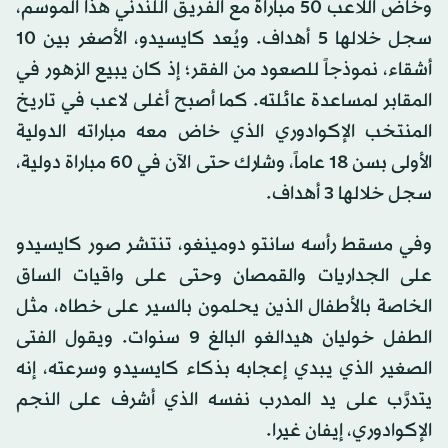
وخاض اللاعب 50 مباراة مع الفريق اللندني هذا الموسم،
سجل خلالها 5 أهداف. ويُعد كايسيدو، الأصغر بين 10
أشقاء، نموذجاً للصعود من الفقر؛ إذ كان يبيع الزهور في
المقابر لمساعدة عائلته. كما أصبح أغلى لاعب في تاريخ
المنتخب الإكوادوري الذي خاض معه مباراته الدولية
الأولى بسن 18 عاماً، وشارك حتى الآن في 60 مباراة دولية،
سجل خلالها 3 أهداف.
وفي مسقط رأسه سانتو دومينغو، تنتشر صور كايسيدو
على الجداريات والقمصان وحتى على واقيات الساق
الخاصة بالأطفال الذين يحلمون بالسير على خطاه، مثل
الطفل خوليان هيدالغو البالغ 9 سنوات. ويقول الفتى
الصغير الذي يبدي إعجابه بذكاء كايسيدو وسرعته، إنه
يتدرَّب على يد المدرب نفسه الذي أشرف على النجم
الإكوادوري، إيفان غيرا.