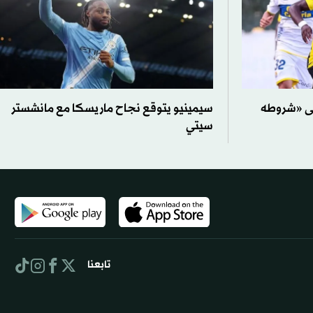
لى «شروطه
سيمينيو يتوقع نجاح ماريسكا مع مانشستر
سيتي
تابعنا