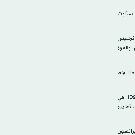
ن ستايت
 أنجليس
ل حقبة ذهبية توجها بالفوز
» النجم
بعد بداية بطيئة في الأدوار الإقصائية وخسارتين توالياً بفارق نقطة واحدة أمام فريق هوكس (106 - 107 و108 - 109 في
ف تحرير
برانسون