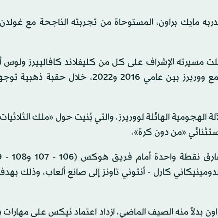
 مدربه مايك براون، المستوحاة من تجربته الناجحة مع غولد
لدوري شملت مسيرته الإشراف على كل من كليفلاند كافالييرز ولوس
ليكرز وساكرامنتو كينغز، أحد أبرز مساعدي ستيف كير مع ووريرز بين عامي 2016 و2022، خلا
ة الهجومية الهائلة لووريرز، والتي بُنيت حول «ملك الثلاثيات
استثنائي «من دون كرة».
ز الدومينيكاني كارل - أنتوني تاونز إلى صانع ألعاب، وذلك بهد
ن بدلاً منه الصيف الماضي، ازداد اعتماد نيكس على مهارات 