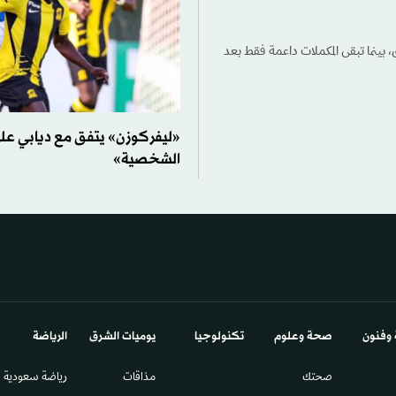
، بينما تبقى المكملات داعمة فقط بعد
«ليفركوزن» يتفق مع ديابي ع
الشخصية»
 وفنون
صحة وعلوم
تكنولوجيا
يوميات الشرق​
الرياضة
صحتك
مذاقات
رياضة سعودية