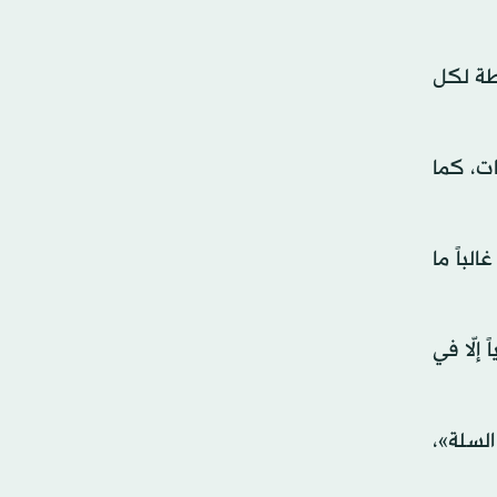
س يتصدر قائمة أفضل الفرق هجومياً في الأدوار الإقصائية، بمتوسط 123.3 نقطة لكل
 تحليلات البيانات، كما
لباً ما
إلّا في
ألعاب داخل السلة»،