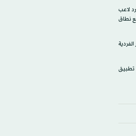
رد لاعب
ّع نطاق
الفردية
د تطبيق