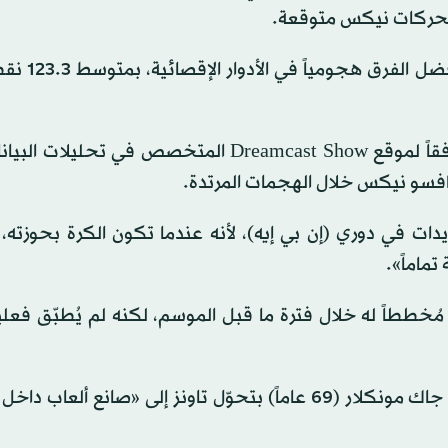
 تحركات نيكس متوقعة.
وبفضل هذا التغيير في النهج، بات نيك
منذ مباراة أتلانتا، بات هجوم نيكس أكثر قوة وفاعلية، وفقاً لموقع Dreamcast Show المتخصص في
نافسو نيكس خلال الهجمات المرتدة.
ت في دوري (إن بي إيه)، لأنه عندما تكون الكرة بحوزته، غا
ماماً».
ططاً له خلال فترة ما قبل الموسم، لكنه لم يُطبّق فعلياً 
وضمن السياق ذاته، أشاد اللاعب والمدرب السابق الفرنسي جاك مونكلار (69 عاماً) بتحوّل تاونز إلى «صانع 