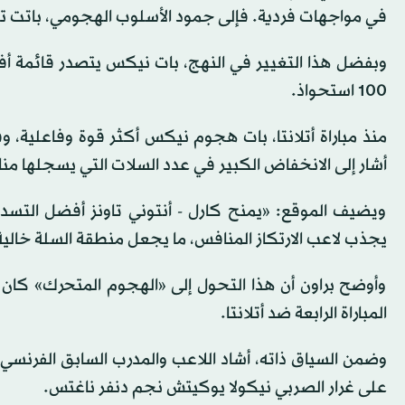
في مواجهات فردية. فإلى جمود الأسلوب الهجومي، باتت
100 استحواذ.
أشار إلى الانخفاض الكبير في عدد السلات التي يسجلها م
ويضيف الموقع: «يمنح كارل - أنتوني تاونز أفضل التسديدا
يجذب لاعب الارتكاز المنافس، ما يجعل منطقة السلة خالية ت
وأوضح براون أن هذا التحول إلى «الهجوم المتحرك» كان مُخ
المباراة الرابعة ضد أتلانتا.
على غرار الصربي نيكولا يوكيتش نجم دنفر ناغتس.