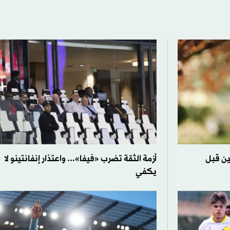
ين قبل
أزمة الثقة تضرب «فيفا»... واعتذار إنفانتينو لا
يكفي