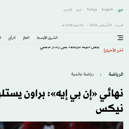
عربي
English
Türkçe
اردو
فارسى
السبت,
8 أغسطس 2026
-
24 صفَر 1448 هـ
الشرق الأوسط​
العالم
الرأي
ا
بطل «ليلة الرباط» على رادار الأهلي
آخر الأخبار
الرياضة
رياضة عالمية
نهائي «إن بي إيه»: براون يستل
نيكس