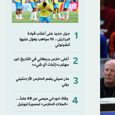
1
جيل جديد على أعتاب قيادة
البرازيل... 10 مواهب يعوّل عليها
أنشيلوتي
2
أغلى حارس بريطاني في التاريخ غير
مهتم بـ«إثبات أي شيء»
3
مان سيتي يضم الحارس الأرجنتيني
رولي
4
وفاة خورخي ميسي عن 68 عاماً…
«الملاك الحارس» لمسيرة ليونيل