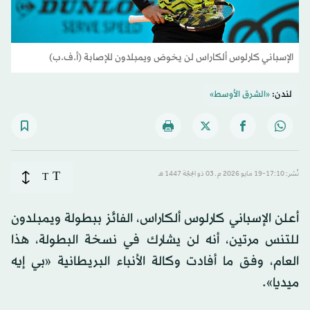
الإسباني كارلوس ألكاراس لن يخوض ويمبلدون للإصابة (أ.ف.ب)
لندن:
«الشرق الأوسط»
T
نُشر: 17:10-19 مايو 2026 م ـ 03 ذو الحِجّة 1447 هـ
T
أعلن الإسباني كارلوس ألكاراس، الفائز ببطولة ويمبلدون
للتنس مرتين، أنه لن يشارك في نسخة البطولة، هذا
العام، وفق ما أفادت وكالة الأنباء البريطانية «بي إيه
ميديا».