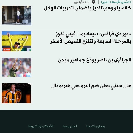
«الشرق الأوسط» (نابولي)
منذ دقيقتين
كانسيلو وهيرنانديز ينضمان لتدريبات الهلال
«تور دي فرانس»: نيفادوما - فيني تفوز
بالمرحلة السابعة وتنتزع القميص الأصفر
الجزائري بن ناصر يودّع جماهير ميلان
هال سيتي يعلن ضم النرويجي هيرتو دال
معلومات عنا
اعلن معنا
الأحكام والشروط