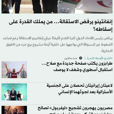
إنفانتينو يرفض الاستقالة… من يملك القدرة على
إسقاطه؟
يرفض رئيس الاتحاد الدولي لكرة القدم (فيفا) جياني إنفانتينو الاستقالة رغم تصاعد
الضغوط غير المسبوقة التي يواجهها على خلفية أزمة مشروع بيع جزء من الحقوق
التجارية.
«الشرق الأوسط» (لندن)
منذ ساعتين
طرابزون يكتب صفحة جديدة مع صلاح…
استقبال أسطوري وشغف لا يوصف
لاعبتان إيرانيتان تحصلان على الجنسية
الأسترالية بعد لجوئهما الإنساني
مصريون يهجرون تشجيع «ليفربول» لصالح