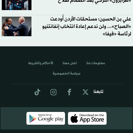
«طرابزون» التركي بعد انضمام صلاح
علي بن الحسين: مستحقات الأردن أُودعت
«الصباح»... ولن ندعم إعادة انتخاب إنفانتنيو
لرئاسة «فيفا»
معلومات عنا
اعلن معنا
الأحكام والشروط
سياسة الخصوصية
تابعنا