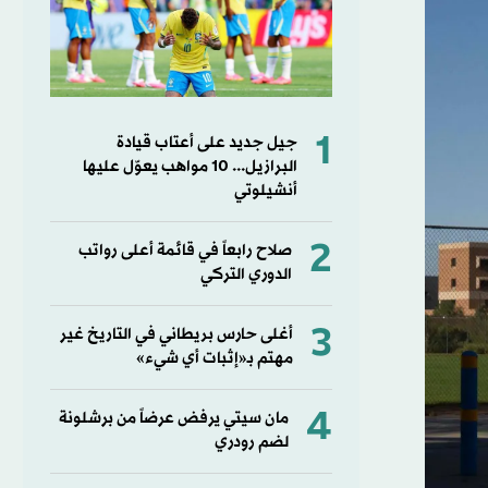
1
جيل جديد على أعتاب قيادة
البرازيل... 10 مواهب يعوّل عليها
أنشيلوتي
2
صلاح رابعاً في قائمة أعلى رواتب
الدوري التركي
3
أغلى حارس بريطاني في التاريخ غير
مهتم بـ«إثبات أي شيء»
4
مان سيتي يرفض عرضاً من برشلونة
لضم رودري