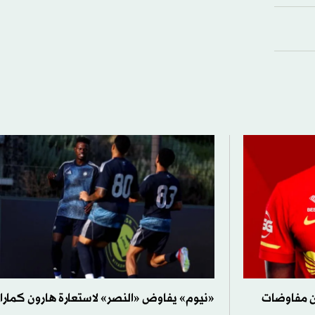
 عن مفاوضات
«نيوم» يفاوض «النصر» لاستعارة هارون كمارا