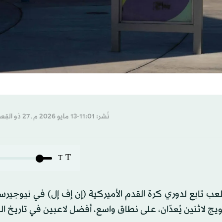
نُشر: 11:01-13 مايو 2026 م ـ 27 ذو القِعدة 1447 هـ
T
T
 2026 بنهائي يُقام على ملعب تابع لدوري كرة القدم الأميركية (إن إف إل) في نيو
اثنين يُعدّان، على نطاق واسع، أفضل لاعبين في تاريخ الل