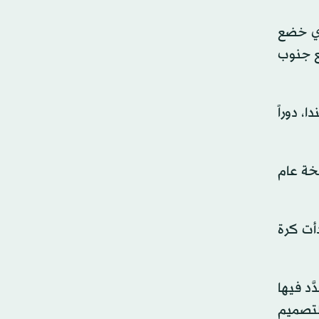
ذي خضع
ي المكسيك مع جنوب
 كندا، دوراً
سخة عام
اثة، حين بدأت كرة
َد فيها
التصميم