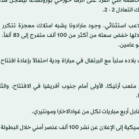
 الحاسمة التي انفرد على أثرها خورخي بوروتشاغا ليسجل هد
عادل 2 - 2.
ً لاعب استثنائي. وجود مارادونا يشبه امتلاك معجزة تتكرر
مباراة». خضع ملعب أزتيكا لعملية تجديد شاملة، جر
و عامين.
 سلباً مع البرتغال في مباراة ودية احتفالاً بإعادة افتتاح
 أزتيكا، الأولى أمام جنوب أفريقيا في الافتتاح، والثا
.
ربع مباريات لكل من غوادالاخارا ومونتيري.
ر 100 ألف عنصر أمني خلال البطولة.