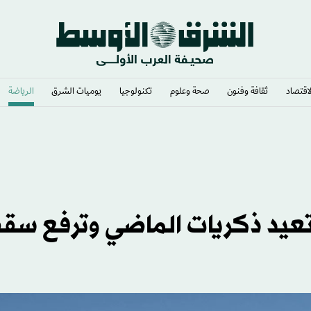
لاقتصاد
ثقافة وفنون
صحة وعلوم
تكنولوجيا
يوميات الشرق​
الرياضة
» رئيساً
كسيك تستعيد ذكريات الماضي وترفع س