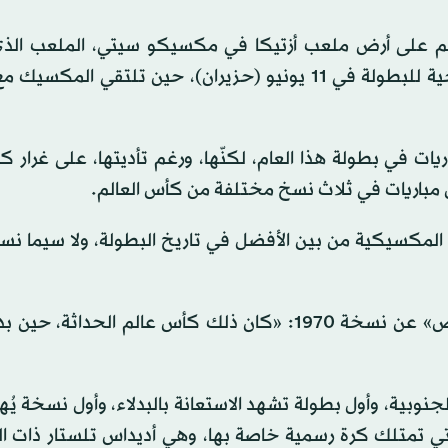
 العالم على أرض ملعب أزتيكا في مكسيكو سيتي، الملعب ال
لعملية تحديث شاملة استعداداً لاستضافة المباراة الافتتاحية للبطولة في 11 يونيو (حزيران)، حين تلتق
ضيف المكسيك سوى 13 مباراة من أصل 104 مباريات في بطولة هذا العام، لكنّها، ورغم تأديتها، على غرار
ضن مباريات في ثلاث نسخ مختلفة من كأس العالم.
اضي المكسيكية من بين الأفضل في تاريخ البطولة، ولا سيما ن
وكتب أندرو داوني في كتابه «أعظم عرض على وجه الأرض» عن نسخة 1970: «كان ذلك كأس عالم الحد
جنوبية، وأول بطولة تشهد الاستعانة بالبدلاء، وأول نسخة يُهدّ
 التي تمتلك كرة رسمية خاصة بها، وهي أديداس تلستار ذات 