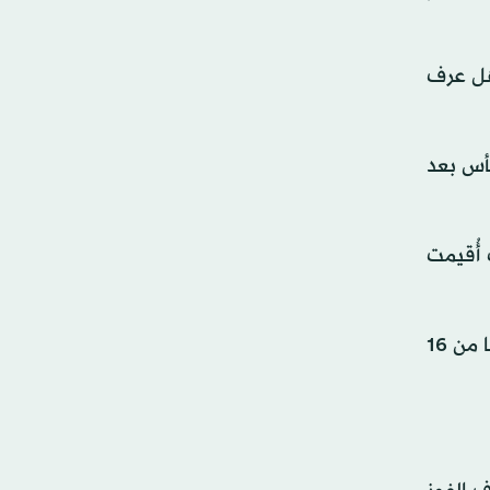
«هل عرف
أس بعد
 أُقيمت
وعندما انسحبت كولومبيا من استضافة نسخة 1986، تدخلت المكسيك لتنظيم البطولة التي كانت قد توسعت حينها من 16