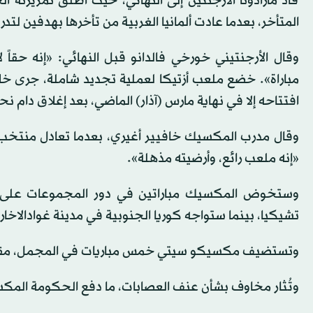
قاد مارادونا الأرجنتين إلى النهائي، حيث أطلق تمريرته
المتأخر، بعدما عادت ألمانيا الغربية من تأخرها بهدفين لتدرك الت
وقال الأرجنتيني خورخي فالدانو قبل النهائي: «إنه حقا
افتتاحه إلا في نهاية مارس (آذار) الماضي، بعد إغلاق دام نح
وقال مدرب المكسيك خافيير أغيري، بعدما تعادل منتخب بلاده
«إنه ملعب رائع، وأرضيته مذهلة».
وستخوض المكسيك مباراتين في دور المجموعات على ملعب
تشيكيا، بينما ستواجه كوريا الجنوبية في مدينة غوادالاخارا
وتستضيف مكسيكو سيتي خمس مباريات في المجمل، مقابل أ
وتُثار مخاوف بشأن عنف العصابات، ما دفع الحكومة المكسيكية إلى الإعلان عن نش