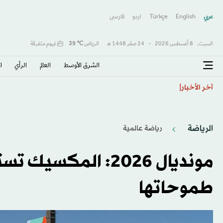
عربي
English
Türkçe
اردو
فارسى
السبت,
8 أغسطس 2026
-
24 صفَر 1448 هـ
الرياض
℃
39
غيوم متفرقة
الشرق الأوسط​
العالم
الرأي
ا
كولومبيا تتحول لليمين وتنصّب حليف ترمب «دي لا إسبرييا
آخر الأخبار
الرياضة
رياضة عالمية
مونديال 2026: الم
طموحاتها