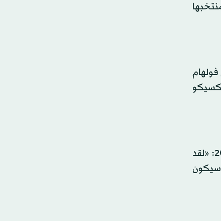
منتخبها
مهاجم فولهام
يكا مجدداً في مكسيكو
وقال أغيري الذي كان ضمن تشكيلة المكسيك في مونديال 1986، لدى تعيينه مدرباً للمنتخب للمرة الثالثة عام 2024: «لقد
وسيكون