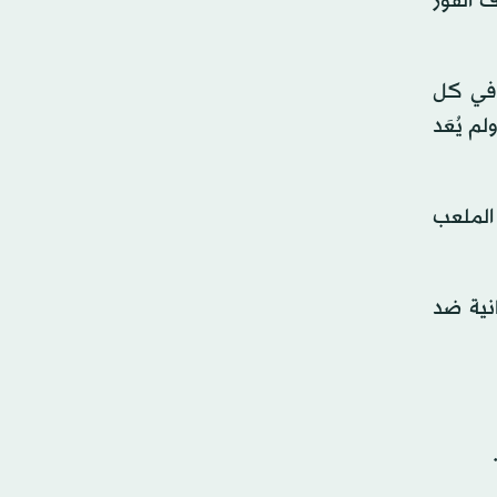
ف الفوز
 في كل
ى خلالها خفض سعته من أكثر من 100 ألف متفرج إلى 83 ألفاً. ولم يُعَد
 الملعب
نية ضد