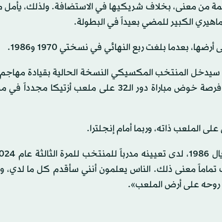
لمة من معنى، بخلاف شريكيها في الاستضافة. ولذلك، يأمل 
هيري الكبير للمضي بعيداً في البطولة.
بعدما بلغت ربع النهائي في نسختي 1970 و1986.
عد الخروج من دور المجموعات في مونديال قطر 2022، سيدخل المنتخب المكسيكي النسخة الحالية بقيادة 
راوول خيمينيس، وهو يدرك أن تصدر مجموعته سيمنحه فرصة خوض مباراة دور الـ32 على ملعب أزت
على الملعب ذاته، وربما أمام إنجلترا.
 تماماً معنى ذلك. الناس يعلمون أنني سأقدم كل ما لدي، 
روحه على أرض الملعب».