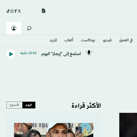
في العمق
فيديو
بودكاست
ألعاب
المزيد
استمع إلى "إيجاز" اليوم
12:34 دقيقه
الأكثر قراءة
اليوم
الأسبوع