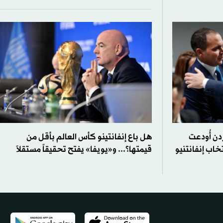
دن أُودعت
هل باع إنفانتينو كأس العالم بأقل من
خاب إنفانتنيو
قيمتها؟... و«يويفا» يفتح تحقيقاً مستقلاً