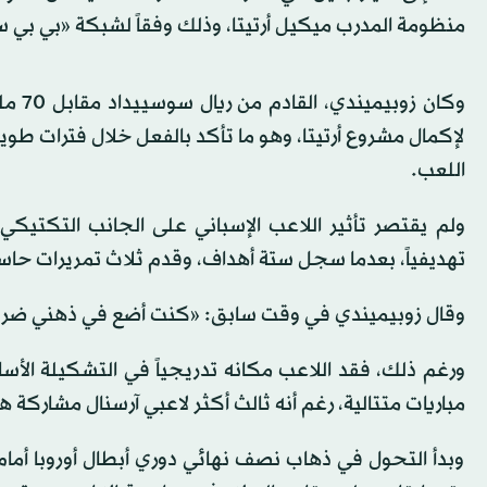
منظومة المدرب ميكيل أرتيتا، وذلك وفقاً لشبكة «بي بي س
وكان 
لإكمال مشروع أرتيتا، وهو ما تأكد بالفعل خلال فترات طويل
اللعب.
ولم يقتصر تأثير اللاعب الإسباني على الجانب التكتيكي
تهديفياً، بعدما سجل ستة أهداف، وقدم ثلاث تمريرات حاسمة خلال 54 مباراة في مخت
وقال زوبيميندي في وقت سابق: «كنت أضع في ذهني ضرورة
ورغم ذلك، فقد اللاعب مكانه تدريجياً في التشكيلة الأسا
مباريات متتالية، رغم أنه ثالث أكثر لاعبي آرسنال مشاركة 
وبدأ التحول في ذهاب نصف نهائي دوري أبطال أوروبا أمام 