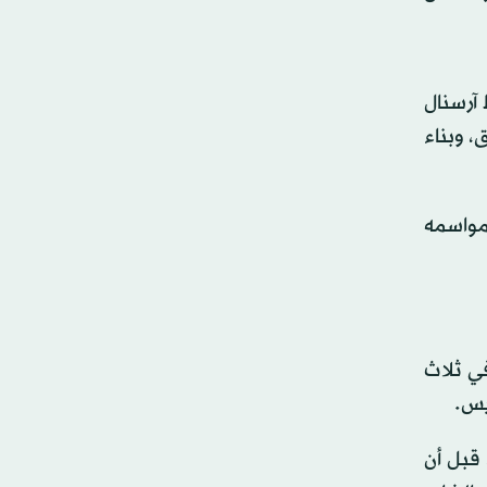
ص وسط آرسنال
، وبناء
مواسمه
في ثلاث
يس.
 قبل أن