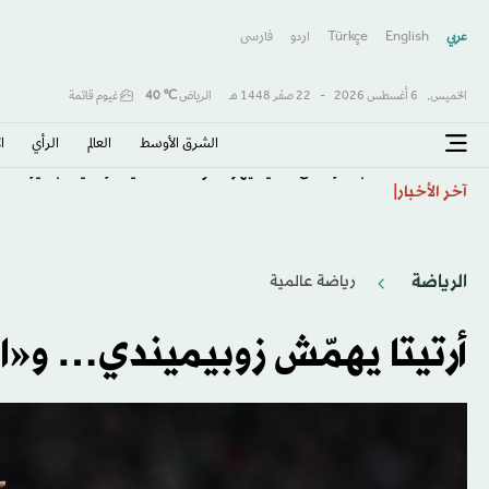
عربي
English
Türkçe
اردو
فارسى
الخميس,
6 أغسطس 2026
-
22 صفَر 1448 هـ
الرياض
℃
40
غيوم قاتمة
الشرق الأوسط​
العالم
الرأي
ا
عبد الرحمن السيد يهز المؤسسة «الديمقراطية» بأميركا
آخر الأخبار
الرياضة
رياضة عالمية
أرتيتا يهمّش زوبيميندي… و«ا