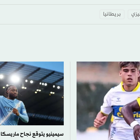
ليزي
بريطانيا
سيمينيو يتوقع نجاح ماريسكا 