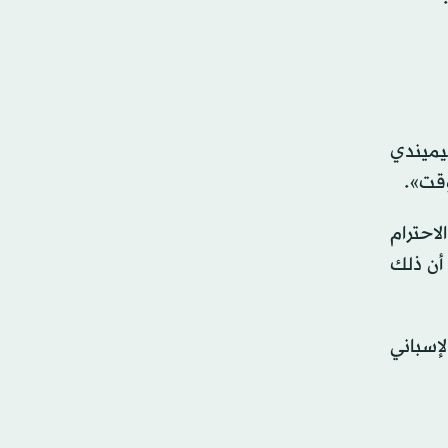
بيميندي
وقت».
لاحترام
 أن ذلك
لإسباني