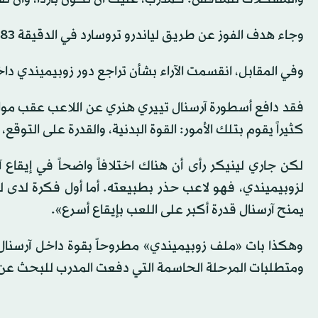
وجاء هدف الفوز عن طريق لياندرو تروسارد في الدقيقة 83، ليمنح أرتيتا دفعة إضافية للدفاع عن خياراته الفنية.
وفي المقابل، انقسمت الآراء بشأن تراجع دور زوبيميندي دا
فقد دافع أسطورة آرسنال تييري هنري عن اللاعب عقب مواجهة 
كثيراً يقوم بتلك الأمور: القوة البدنية، والقدرة على ال
لكن جاري لينيكر رأى أن هناك اختلافاً واضحاً في إيقاع
لزوبيميندي، فهو لاعب حذر بطبيعته. أما أول فكرة لدى ل
يمنح آرسنال قدرة أكبر على اللعب بإيقاع أسرع».
وهكذا بات «ملف زوبيميندي» مطروحاً بقوة داخل آرسنال، 
ومتطلبات المرحلة الحاسمة التي دفعت المدرب للبحث عن حل