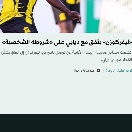
«ليفركوزن» يتفق مع ديابي على «شروطه الشخصية»
كشفت مصادر صحيفة «بيلد» الألمانية عن توصل نادي باير ليفركوزن إلى اتفاق بشأ
الاتحاد موسى ديابي.
نواف العقيّل (الرياض)
منذ ساعة واحدة