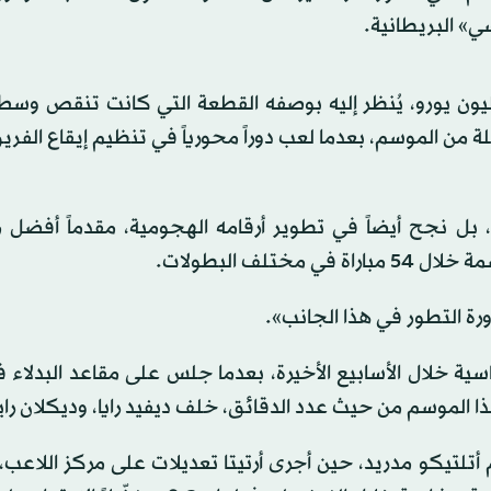
ي» البريطانية.
زوبيميندي، القادم من ريال سوسييداد مقابل 70 مليون يورو، يُنظر إليه بوصفه القطعة التي كانت تنق
ة من الموسم، بعدما لعب دوراً محورياً في تنظيم إيقاع الفريق
، بل نجح أيضاً في تطوير أرقامه الهجومية، مقدماً أفضل 
لف البطولات.
 التطور في هذا الجانب».
سية خلال الأسابيع الأخيرة، بعدما جلس على مقاعد البدلاء 
هذا الموسم من حيث عدد الدقائق، خلف ديفيد رايا، وديكلان را
أتلتيكو مدريد، حين أجرى أرتيتا تعديلات على مركز اللاعب،