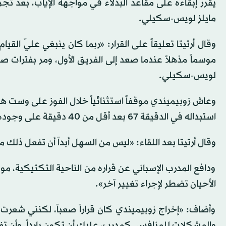
مايلز لويس-سكيلي.
وقال أرتيتا تعليقاً على القرار: «ربما كان ينبغي عليّ ال
موسماً مذهلاً عندما صعد إلى الفريق الأول، ومر بفترات صع
لويس-سكيلي.
استبداله في الدقيقة 67 بعد أقل من 40 دقيقة على وجوده في أرض الملعب.
وقال أرتيتا بعد اللقاء: «ليس من السهل أبداً أن تفعل ذل
ودافع المدرب الإسباني عن قراره من الناحية التكتيكية، م
الأحيان تضطر لإجراء تغيير آخر».
وأضاف: «إخراج زوبيميندي كان قراراً صعباً، لكنني شعرت
والمشكلات للمنافس. كمدرب، عليك أن تكون بارداً، وأن تفعل