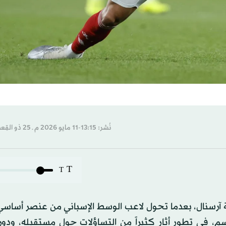
نُشر: 13:15-11 مايو 2026 م ـ 25 ذو القِعدة 1447 هـ
T
T
آرسنال، بعدما تحول لاعب الوسط الإسباني من عنصر أساسي 
م، في تطور أثار كثيراً من التساؤلات حول مستقبله، ودور