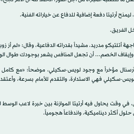
خل الفريق.
أتلتيكو مدريد، مشيداً بقدراته الدفاعية، وقال: «لم أرَ زو
توقع، وإيقاف الخصم... أن تجعل المنافس يشعر بوجودك طوال ال
 آرسنال مؤخراً مع وجود لويس-سكيلي، موضحاً: «مع كامل ا
ويس-سكيلي فهي الاستدارة، والتقدم للأمام بسرعة، وأعتقد
في وقت يحاول فيه أرتيتا الموازنة بين خبرة لاعب الوسط ا
ول أكثر ديناميكية، واندفاعاً هجومياً.