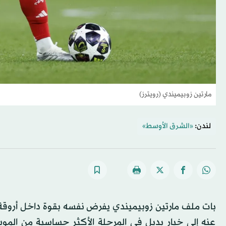
مارتين زوبيميندي (رويترز)
لندن:
«الشرق الأوسط»
بات ملف مارتين زوبيميندي يفرض نفسه بقوة داخل أروقة 
عنه إلى خيار بديل في المرحلة الأكثر حساسية من الموس