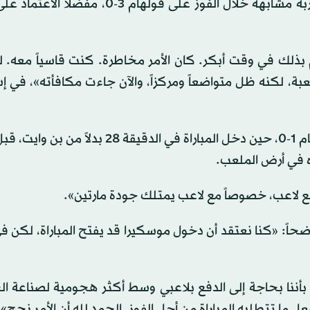
يقرر إبقاءه على مقاعد البدلاء في مواجهة الإياب، بعد تجربة مشابهة خلال الفوز على فولهام
قيام بذلك في وقت أبكر. كان الأمر مخاطرة. كنت قاسياً معه. 
بة، لكنه ظل متواضعاً ومركزاً، والآن جاءت مكافأته»، في إش
وعاش زوبيميندي موقفاً استثنائياً خلال الفوز على وست هام 1-0، حين دخل المباراة في الدقيق
ك مع لاعب، خصوصاً مع لاعب يمتلك جودة مارتين».
وضحاً: «كنا نعتقد أن دخول موسكيرا قد يفتح المباراة، لكن
 بأننا بحاجة إلى الدفع بلاعبي وسط أكثر هجومية لصناعة ا
 ما تتطلبه المباراة من أجل الفوز. الحمد لله أن الأمر نجح».