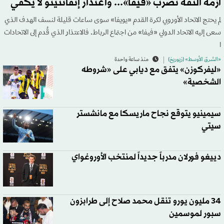
أزمة الثقة تضرب «فيفا»... واعتذار إنفانتينو لا يكفي
لم يحتج الاتحاد الأوروبي لكرة القدم «يويفا» سوى ساعات قليلة لنسف الهدف الذي
سعى إليه الاتحاد الدولي «فيفا» من اجتماع الرباط. فالاعتذار الذي قُدم إلى الاتحادات
ا
«الشرق الأوسط» (زيوريخ)
منذ ساعة واحدة
«ليفركوزن» يتفق مع ديابي على «شروطه
الشخصية»
سيمينيو يتوقع نجاح ماريسكا مع مانشستر
سيتي
دييغو فورلان مدرباً جديداً لمنتخب الأوروغواي
34 مليون يورو تنقل محمد صلاح إلى طرابزون
سبور لموسمين