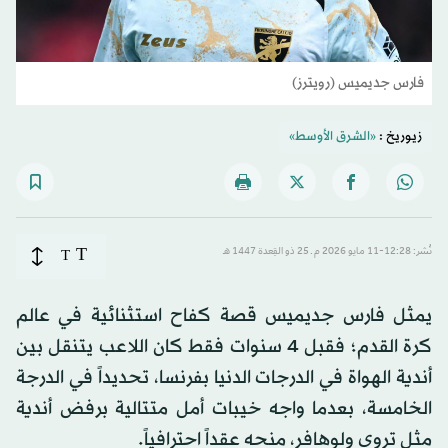
فارس جديميس (رويترز)
زيوريخ :
«الشرق الأوسط»
T
نُشر: 12:28-11 مايو 2026 م ـ 25 ذو القِعدة 1447 هـ
T
يمثل فارس جديميس قصة كفاح استثنائية في عالم
كرة القدم؛ فقبل 4 سنوات فقط كان اللاعب يتنقل بين
أندية الهواة في الدرجات الدنيا بفرنسا، تحديداً في الدرجة
الخامسة، بعدما واجه خيبات أمل متتالية برفض أندية
مثل تروي ولوهافر، منحه عقداً احترافياً.