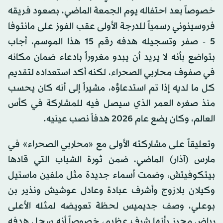
خصوصاً بعد احتفاله يوم الجمعة الماضي، بصعود فريقه
فروسينوني رسمياً للدرجة الأولى عقب الفوز على مانتوفا
5 - صفر وتسجيله هدفه رقم 15 هذا الموسم، أجاب
بتواضع بأنه لا يريد أن يبدو مغروراً بادعاء ضمان مكانه
في صفوف محاربي الصحراء، لكنه أكد استعداده لتقديم
كل ما لديه إذا تم استدعاؤه، مشيراً إلى أنه كان يحسب
منذ صغره العمر الذي سيصل فيه للمشاركة في كأس
العالم، وكان يضع عام 2026 هدفاً نصب عينيه.
وتعليقاً على مشاركته الأولى مع «محاربي الصحراء» في
مارس (آذار) الماضي، ضمن ثورة الشباب التي قادها
بيتكوفيتش، وضمت أسماء جديدة مثل ملفين ماستيل
وكيلان بلازوج وأشرف عبادة وعادل عوشيش ونذير بن
بوعلي، وصف جديميس لحظة تعويضه لمثله الأعلى
رياض محرز بأنها شرف عظيم، خصوصاً أنه سجل هدفه