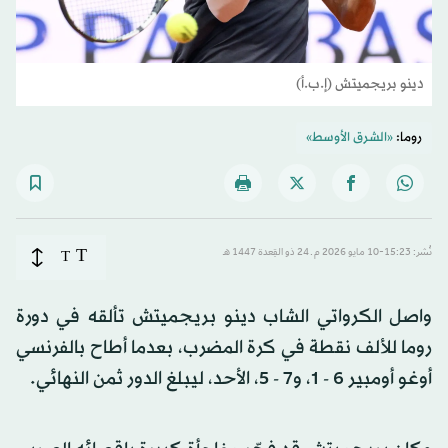
دينو بريجميتش (إ.ب.أ)
روما:
«الشرق الأوسط»
T
نُشر: 15:23-10 مايو 2026 م ـ 24 ذو القِعدة 1447 هـ
T
واصل الكرواتي الشاب دينو بريجميتش تألقه في دورة
روما للألف نقطة في كرة المضرب، بعدما أطاح بالفرنسي
أوغو أومبير 6 - 1، و7 - 5، الأحد، ليبلغ الدور ثمن النهائي.