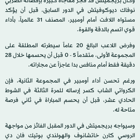
وكان بريجميتش قد فجّر مفاجأة كبيرة بإقصائه الصربي
نوفاك ديوكوفيتش في الدور السابق، قبل أن يؤكد
مستواه اللافت أمام أومبير، المصنف 31 عالمياً، بأداء
قوي اتسم بالدقة والقوة.
وفرض اللاعب البالغ 20 عاماً سيطرته المطلقة على
المجموعة الأولى، متقدماً 5 - 0 قبل أن يحسمها خلال 28
دقيقة فقط أمام منافس بدا عاجزاً عن مجاراته.
ورغم تحسن أداء أومبير في المجموعة الثانية، فإن
الكرواتي الشاب كسر إرساله للمرة الثالثة في الشوط
الحادي عشر، قبل أن يحسم المباراة في ثاني فرصة
متاحة له.
وسيواجه بريجميتش في الدور المقبل الفائز من مواجهة
الروسي كارن خاتشانوف والهولندي بوتيك فان دي