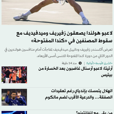
لاعبو هولندا يصعقون زفيريف وميدفيديف مع
سقوط المصنفين في «كندا المفتوحة»
تعرض ألكسندر زفيريف ودانييل ميدفيديف لمفاجآت أمام منافسين هولنديين في
الدور الثاني من دورة ​كندا المفتوحة للتنس أمس الأربعاء.
«الشرق الأوسط» (أوتاوا)
منذ 14 دقيقة
أرتيتا: لاعبو آرسنال غاضبون بعد الخسارة من
بيتيس
الهلال يتمسك بإندياي رغم تعقيدات
الصفقة… والدرعية الأقرب لضم مالكوم
من بقي مع إنفانتينو؟