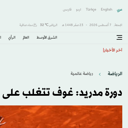
عربي
English
Türkçe
اردو
فارسى
الجمعة,
7 أغسطس 2026
-
23 صفَر 1448 هـ
الرياض
℃
32
سماء صافية
الشرق الأوسط​
العالم
الرأي
ا
طرابزون يكتب صفحة جديدة مع صلاح… استقبال أسطور
آخر الأخبار
الرياضة
رياضة عالمية
دورة مدريد: غوف تتغلب على ا