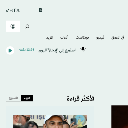
في العمق
فيديو
بودكاست
ألعاب
المزيد
استمع إلى "إيجاز" اليوم
12:34 دقيقه
الأكثر قراءة
اليوم
الأسبوع