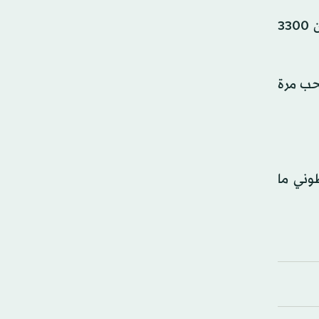
وكانت غوف قد بلغت نهائي دورة مدريد قبل سنة قبل أن تخسر أمام البيلاروسية أرينا سابالينكا، وهي الآن تدافع عن 3300
سحب مرة
وني ما