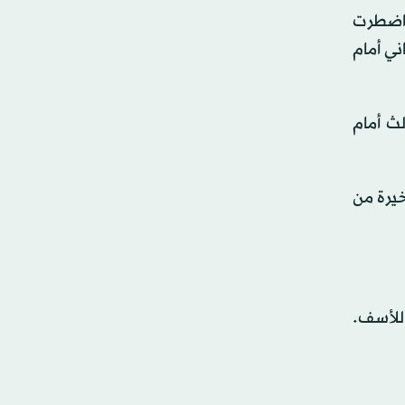
 اضطرت
ني أمام
لث أمام
يرة من
 للأسف.