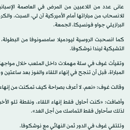
عانى عدد من اللاعبين من المرض في العاصمة الإسباني
للانسحاب من مباراتها أمام الأميركية آن لي، السبت، والك
البرازيلي جواو فونسيكا، الجمعة.
كما انسحبت الروسية ليودميلا سامسونوفا من البطولة، ال
التشيكية ليندا نوشكوفا.
وتقيأت غوف في سلة مهملات داخل الملعب خلال مواجهتها
المباراة، قبل أن تنجح في إنهاء اللقاء والفوز بعد ساعتين و21 دقيقة.
وقالت غوف: «نعم، لا أعرف بصراحة كيف تمكنت من إنهاء ال
وأضافت: «كنت أحاول فقط إنهاء اللقاء، ونقطة تلو الأخر
لذلك سأحاول فقط التماسك من أجل الغد».
وتلتقي غوف في الدور ثمن النهائي مع نوشكوفا.