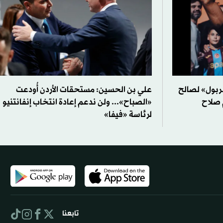
بول» لصالح
علي بن الحسين: مستحقات الأردن أُودعت
 صلاح
«الصباح»... ولن ندعم إعادة انتخاب إنفانتنيو
لرئاسة «فيفا»
تابعنا