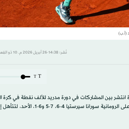
(أ.ب)
نُشر: 14:38-26 أبريل 2026 م ـ 10 ذو القِعدة 1447 هـ
T
T
تشر بين المشاركات في دورة مدريد للألف نقطة في كرة ا
إلا أنّ اللاعبة الأميركية، رغم معاناتها، نجحت في التغلب على الرومانية سورانا سيرستي