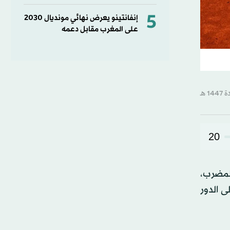
5
إنفانتينو يعرض نهائي مونديال 2030
على المغرب مقابل دعمه
20
لمضرب،
ا 4-6، 7-5 و6-1، الأحد، لتتأهل إلى الدور