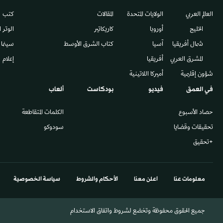
العالم العربي
الولايات المتحدة
المقالات
كتب
الخليج
أوروبا
كاريكاتير
الوتر 
شمال أفريقيا
آسيا
كتاب الشرق الأوسط
سينما
المشرق العربي
أفريقيا
إعلام
شؤون إقليمية
أميركا اللاتينية
في العمق
فيديو
بودكاست
ألعاب
حصاد الأسبوع
الكلمات المتقاطعة
تحقيقات وقضايا
سودوكو
+تحقيق
معلومات عنا
اعلن معنا
الأحكام والشروط
سياسة الخصوصية
جميع الحقوق محفوظة وتخضع لشروط واتفاق الاستخدام