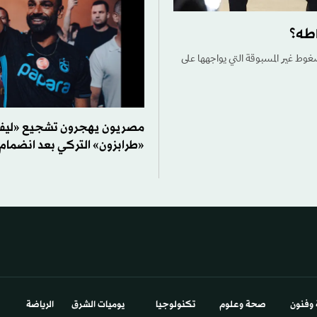
اطه؟
ضغوط غير المسبوقة التي يواجهها على
مصريون يهجرون تشجيع «ليفر
«طرابزون» التركي بعد انضمام
 وفنون
صحة وعلوم
تكنولوجيا
يوميات الشرق​
الرياضة