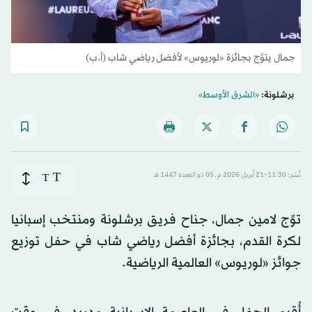
جمال يتوَّج بجائزة «لوريوس» لأفضل رياضي شاب (أ.ب)
برشلونة:
«الشرق الأوسط»
T
نُشر: 11:30-21 أبريل 2026 م ـ 05 ذو القِعدة 1447 هـ
T
توِّج لامين جمال، جناح فريق برشلونة ومنتخب إسبانيا
لكرة القدم، بجائزة أفضل رياضي شاب في حفل توزيع
جوائز «لوريوس» العالمية الرياضية.