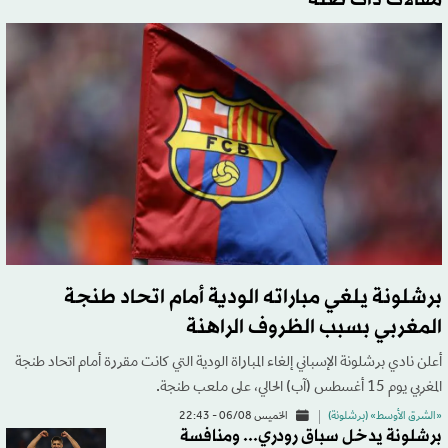
برشلونة يلغي مباراته الودية أمام اتحاد طنجة
المغربي بسبب الظروف الراهنة
أعلن نادي برشلونة الإسباني إلغاء المباراة الودية التي كانت مقررة أمام اتحاد طنجة
المغربي يوم 15 أغسطس (آب) الحالي، على ملعب طنجة.
«الشرق الأوسط» (برشلونة)
الخميس 06/08 - 22:43
برشلونة يدخل سباق رودري... ومنافسة