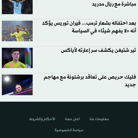
مباشرة مع ريال مدريد
بعد احتفاله بشعار ترمب... فيران توريس يؤكد
أنه «لا يفهم شيئا» في السياسة
تير شتيغن يكشف سر إعارته لأياكس
فليك حريص على تعاقد برشلونة مع مهاجم
جديد
معلومات عنا
اعلن معنا
الأحكام والشروط
سياسة الخصوصية