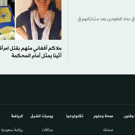
 في عداد المفقودين بعد مشاركتهم في
ملاكم أفغاني متهم بقتل امرأة
أثينا يمثل أمام المحكمة
 وفنون
صحة وعلوم
تكنولوجيا
يوميات الشرق​
الرياضة
صحتك
مذاقات
رياضة سعودية