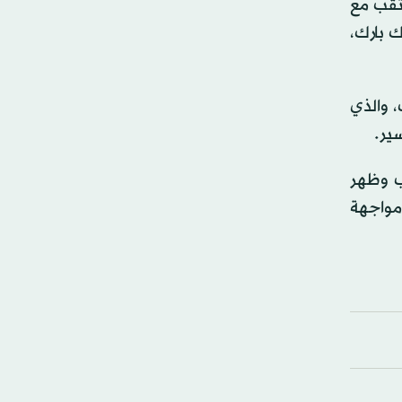
 المرتقب مع
 بارك،
المرتقب، والذي
ير.
 عاد للتدريب وظهر
 O2 أرينا، ليثير احتمالية مواجهة