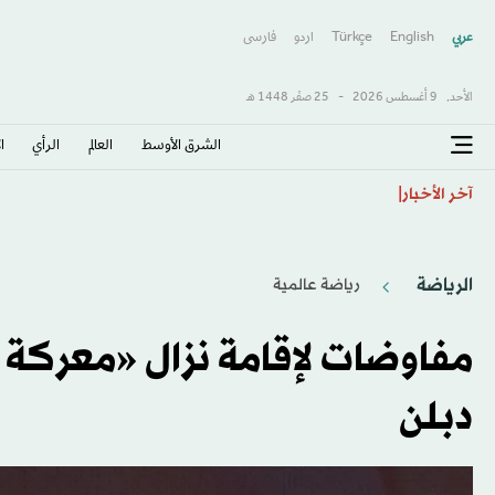
عربي
English
Türkçe
اردو
فارسى
الأحد,
9 أغسطس 2026
-
25 صفَر 1448 هـ
الشرق الأوسط​
العالم
الرأي
ا
صنعاء: مخاوف واسعة من عودة الحرب
آخر الأخبار
الرياضة
رياضة عالمية
مفاوضات لإقامة نزال «معركة 
دبلن