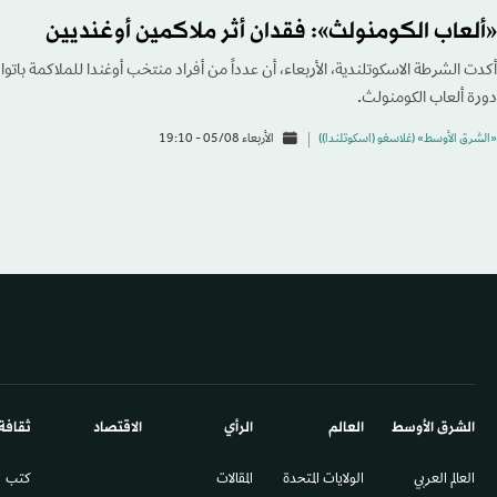
«ألعاب الكومنولث»: فقدان أثر ملاكمين أوغنديين
أكدت الشرطة الاسكوتلندية، الأربعاء، أن عدداً من أفراد منتخب أوغندا للملاكمة باتوا
دورة ألعاب الكومنولث.
«الشرق الأوسط» (غلاسغو (اسكوتلندا))
الأربعاء 05/08 - 19:10
الشرق الأوسط​
العالم
الرأي
الاقتصاد
ثقافة
العالم العربي
الولايات المتحدة
المقالات
كتب