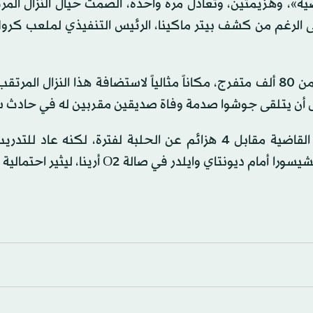
قق 34 فوزاً «منها 24 بالضربة القاضية»، وهزيمتين، وتعادل مرة واحدة، الصمت حيال النزال
 الرغم من كشف بيتر ماكينا، الرئيس التنفيذي لملعب كروك
وتم اختيار ملعب كروك بارك في دبلن، الذي يتسع لأكثر من 80 ألف متفرج، مكاناً مثالياً لاستضافة هذا النزال 
قبل أن يتلقى جوشوا صدمة وفاة صديقين مقربين له في حادث س
وابتعد جوشوا الذي حقق 29 فوزاً منها 26 فوزاً بالضربة القاضية مقابل 4 هزائم عن الحلبة لفترة، لكنه
بشكل علني لأول مرة، السبت، عندما حضر هزيمة ديريك تشيسورا أمام ديونتاي وايلدر في صالة