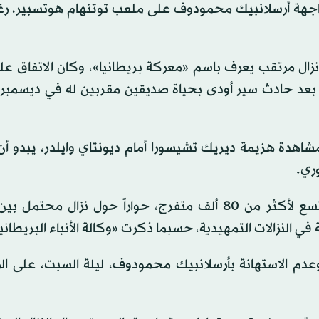
لمواجهة أرسلانبيك محمودوف على ملعب توتنهام هوتسبير، ر
نزال مرتقب يعرف باسم «معركة بريطانيا»، وكان الاتفاق عل
بة بعد حادث سير أودى بحياة صديقين مقربين له في ديسمبر
هدة هزيمة ديريك تشيسورا أمام ديونتاي وايلدر، يبدو أن 
ري.
ويجري مسؤولون بارزون في ملعب كروك بارك، الذي يتسع لأكثر من 80 ألف متفرج، حواراً حول نزال
في النزالات التمهيدية، حسبما ذكرت «وكالة الأنباء البريطاني
عدم الاستهانة بأرسلانبيك محمودوف، ليلة السبت، على ال