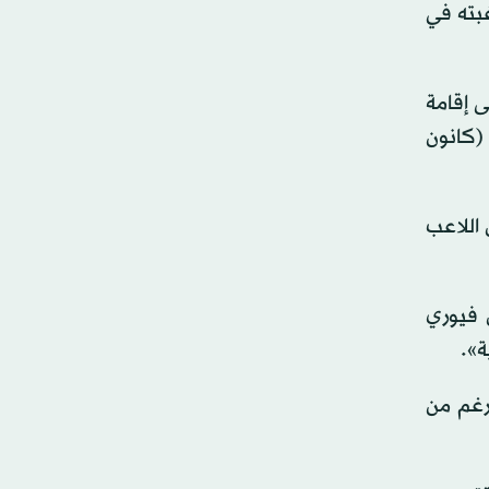
غبته في
ى إقامة
 (كانون
اللاعب
 محتمل بين فيوري
ة».
رغم من