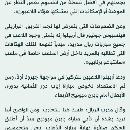
يجعلهم في أفضل نسخة من أنفسهم بغض النظر عن
الموهبة أو الإمكانيات التي يمتلكها هؤلاء اللاعبون».
وعن الضغوطات التي يتعرض لها نجم الفريق، البرازيلي
فينسيوس جونيور قال أربيلوا إنه يتمنى وجود اللاعب في
جميع مباريات ريال مدريد، مبدياً تفهمه لتلك الهتافات
التي تطالبه بالمزيد داخل أرض الملعب خاصة في ملعب
«سانتياغو برنابيو».
ودعا أربيلوا اللاعبين للتركيز في مواجهة جيرونا أولاً، ومن
ثم الاستعداد لخوض مباراة إياب دور الثمانية بدوري
الأبطال أمام بايرن ميونيخ الأربعاء.
وقال مدرب الريال: «لسنا هنا للتجارب، ومن الواضح أننا
نريد بشدة أن تأتي مباراة بايرن ميونيخ منذ أن أطلق
الحكم صافرة نهاية مباراة الذهاب، نحن متحمسون