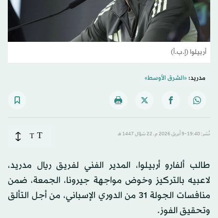
أربيلوا (إ.ب.أ)
مدريد:
«الشرق الأوسط»
T
نُشر: 19:40-9 أبريل 2026 م ـ 22 شوّال 1447 هـ
T
طالب ألفارو أربيلوا، المدير الفني لفريق ريال مدريد،
لاعبيه بالتركيز وخوض مواجهة جيرونا، الجمعة، ضمن
منافسات الجولة 31 من الدوري الإسباني، من أجل التألق
وتحقيق الفوز.