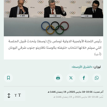
رئيس اللجنة الأولمبية الدولية توماس باخ (وسط) يتحدث قبيل الجلسة
التي سيتم خلالها انتخاب خليفته بكوستا نافارينو جنوب شرقي اليونان
(أ.ب)
لوزان:
«الشرق الأوسط»
آخر تحديث: 10:56-18 مارس 2025 م ـ 19 رَمضان 1446 هـ
T
T
نُشر: 10:48-18 مارس 2025 م ـ 19 رَمضان 1446 هـ