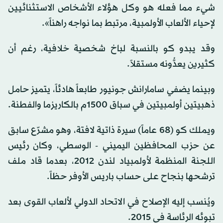
شيء مما فعله هو وكل هؤلاء الأشخاص الاستثنائيين
لإحياء الألعاب الأولمبية، مرتبط بما نواجه راهناً».
وقد يبدو كو بالنسبة لباخ شخصية خلافية، رغم أن
كثيرين يعدُّونه مستقلاً.
وبينما يضفي سامارانش جونيور طابعاً هادئاً، يتميز حامل
ذهبيتين أولمبيتين في سباق 1500م بالكاريزما والفطنة.
ويملك كو (68 عاماً) سيرة ذاتية لافتة، وهو مشرّع سابق
عن حزب المحافظين اليميني - الوسطي، وكان رئيس
اللجنة المنظمة لأولمبياد لندن 2012، بعدما قاد ملف
ترشحها بنجاح على حساب باريس الأوفر حظاً.
ويُنسب إليه الإصلاح في الاتحاد الدولي لألعاب القوى بعد
تبوئه الرئاسة في 2015.