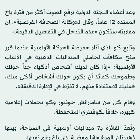
وعد أعضاء اللجنة الدولية برفع الصوت أكثر من فترة باخ
الممتدة 12 عاماً، وقال لـ«وكالة الصحافة الفرنسية»، إن
مقاربته ستكون «عدم التدخل في التفاصيل الدقيقة».
وتابع كو الذي أثار حفيظة الحركة الأولمبية عندما قرر
منح مكافآت لحاملي الميداليات الذهبية في الألعاب
الأولمبية: «إذا كان لديك أشخاص أذكياء جداً حولك
وطموحك كقائد أن يكون حولك أشخاص أذكى منك،
فعليك الاستفادة منهم. لا تفرّط في الإدارة الدقيقة».
وقام كل من سامارانش جونيور وكو بحملات إعلامية
كبيرة، خلافاً لكوفنتري المتحفظة.
وتُعدّ الفائزة بـ7 ميداليات أولمبية في السباحة، بينها
ذهبيتان، المرشحة المفضلة لدى باخ رغم نفيها.