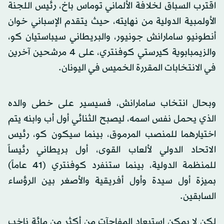
اقترب السباق لخلافة الألماني توماس باخ، رئيس اللجنة
الأولمبية الدولية من نهايته، حيث يتقدم الإسباني خوان
أنطونيو سامارانش جونيور، والبريطاني سيباستيان كو،
والزيمبابوية كيرستي كوفنتري، على 4 مرشحين آخرين
في الانتخابات المقررة الخميس في اليونان.
وبحال انتخاب سامارانش، فسيسير على خطى والده
الذي يحمل نفس اسمه، ليصبح الثنائي أول أب وابنه يتم
اختيارهما للمنصب المرموق، بينما سيكون كو، رئيس
الاتحاد الدولي لألعاب القوى، أول بريطاني رئيساً
للمنظمة الدولية، بينما ستنفرد كوفنتري (41 عاماً)
بميزة أول سيدة وأول أفريقية والأصغر بين الرؤساء
السابقين.
لكن لا يمكن استبعاد المفاجآت من أكثر من مائة ناخب