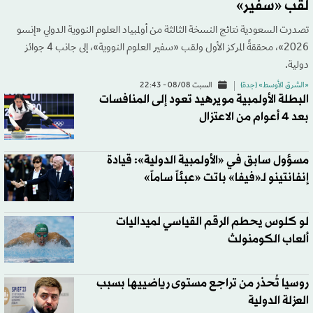
لقب «سفير»
تصدرت السعودية نتائج النسخة الثالثة من أولمبياد العلوم النووية الدولي «إنسو
2026»، محققةً المركز الأول ولقب «سفير العلوم النووية»، إلى جانب 4 جوائز
دولية.
«الشرق الأوسط» (جدة)
السبت 08/08 - 22:43
البطلة الأولمبية مويرهيد تعود إلى المنافسات
بعد 4 أعوام من الاعتزال
مسؤول سابق في «الأولمبية الدولية»: قيادة
إنفانتينو لـ«فيفا» باتت «عبئاً ساماً»
لو كلوس يحطم الرقم القياسي لميداليات
ألعاب الكومنولث
روسيا تُحذر من تراجع مستوى رياضييها بسبب
العزلة الدولية