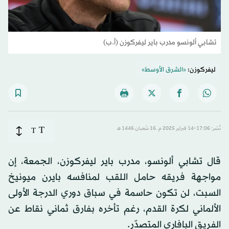
تشابي ألونسو مدرب باير ليفركوزن (أ.ب)
ليفركوزن:
«الشرق الأوسط»
T
نُشر: 17:06-14 فبراير 2025 م ـ 16 شَعبان 1446 هـ
T
قال تشابي ألونسو، مدرب باير ليفركوزن، الجمعة، إن
مواجهة فريقه حامل اللقب لمنافسه بايرن ميونيخ
السبت، لن تكون حاسمة في سباق دوري الدرجة الأولى
الألماني لكرة القدم، رغم تأخره بفارق ثماني نقاط عن
الفريق البافاري المتصدّر.