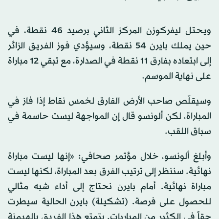
ويحتل ليفركوزن المركز الثاني برصيد 46 نقطة، في
حين يملك بايرن 54 نقطة، وسيؤدي فوز الفريق الزائر
إلى ابتعاده بفارق 11 نقطة في الصدارة، مع تبقي 12 مباراة
على نهاية الموسم.
وسيقلّص صاحب الأرض الفارق لخمس نقاط إذا فاز في
المباراة، لكن ألونسو قال إن المواجهة ليست حاسمة في
سباق اللقب.
وأبلغ ألونسو، خلال مؤتمر صحافي: «إنها ليست مباراة
نهائية. سننظر إلى ترتيب الفرق بعد المباراة، لكنها ليست
مباراة نهائية. أمام بايرن نحتاج إلى أداء شبه مثالي
للحصول على فرصة. (تشكيلة) بايرن الحالية سيطرت
حقاً في الكثير من المباريات. يتمتع هذا الفريق بالهيمنة